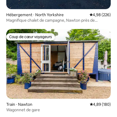
Hébergement ⋅ North Yorkshire
Évaluation moy
4,98 (226)
Magnifique chalet de campagne, Nawton près de
Helmsley
Coup de cœur voyageurs
Coup de cœur voyageurs
Train ⋅ Nawton
Évaluation moy
4,89 (180)
Wagonnet de gare