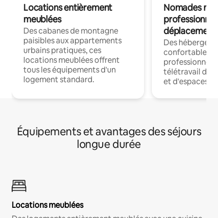
Locations entièrement
Nomades num
meublées
professionnel
déplacement
Des cabanes de montagne
paisibles aux appartements
Des hébergem
urbains pratiques, ces
confortables p
locations meublées offrent
professionnels
tous les équipements d'un
télétravail dis
logement standard.
et d'espaces de
Équipements et avantages des séjours
longue durée
Locations meublées