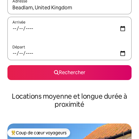
Adresse
Lorsque les résultats s'affichent, utilisez les flèches vers le hau
Arrivée
Départ
Rechercher
Locations moyenne et longue durée à
proximité
Coup de cœur voyageurs
Coups de cœur voyageurs les plus appréciés