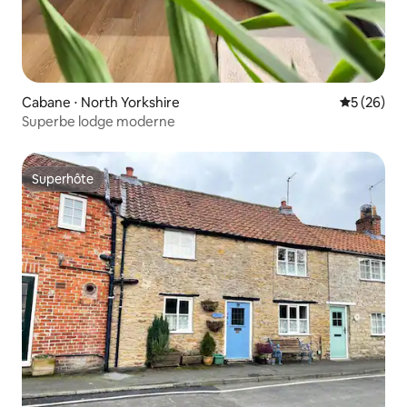
Cabane ⋅ North Yorkshire
Évaluation
5 (26)
Superbe lodge moderne
Superhôte
Superhôte