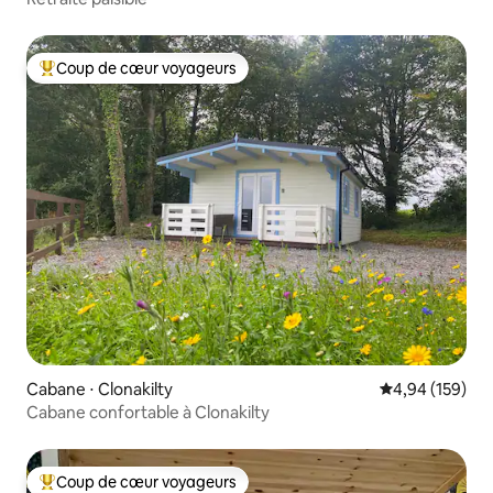
Coup de cœur voyageurs
Coups de cœur voyageurs les plus appréciés
Cabane ⋅ Clonakilty
Évaluation moy
4,94 (159)
Cabane confortable à Clonakilty
Coup de cœur voyageurs
Coups de cœur voyageurs les plus appréciés