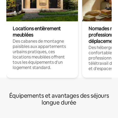
Locations entièrement
Nomades num
meublées
professionnel
déplacement
Des cabanes de montagne
paisibles aux appartements
Des hébergem
urbains pratiques, ces
confortables p
locations meublées offrent
professionnels
tous les équipements d'un
télétravail dis
logement standard.
et d'espaces de
Équipements et avantages des séjours
longue durée