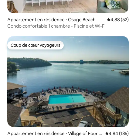
Appartement en résidence ⋅ Osage Beach
Évaluation mo
4,88 (52)
Condo confortable 1 chambre - Piscine et Wi-Fi
Coup de cœur voyageurs
Coup de cœur voyageurs
Appartement en résidence ⋅ Village of Four S
Évaluation moy
4,84 (135)