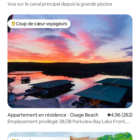
easons
Vue sur le canal principal depuis la grande piscine
Coup de cœur voyageurs
Coups de cœur voyageurs les plus appréciés
Appartement en résidence ⋅ Osage Beach
Évaluation moy
4,96 (262)
Emplacement privilégié 2B/2B Parkview Bay Lake Front,
Slip