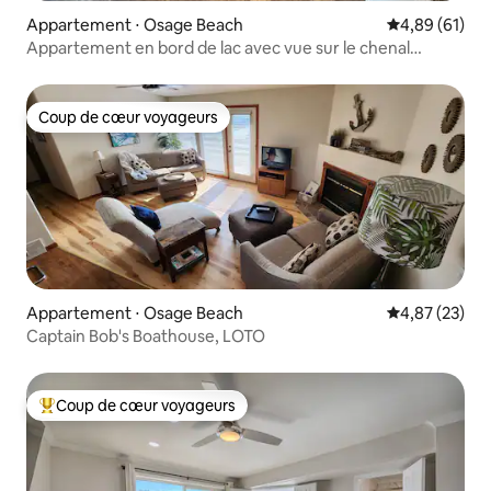
Appartement ⋅ Osage Beach
Évaluation mo
4,89 (61)
Appartement en bord de lac avec vue sur le chenal
principal
Coup de cœur voyageurs
Coup de cœur voyageurs
Appartement ⋅ Osage Beach
Évaluation mo
4,87 (23)
Captain Bob's Boathouse, LOTO
Coup de cœur voyageurs
Coups de cœur voyageurs les plus appréciés