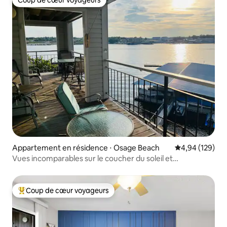
Coup de cœur voyageurs
Appartement en résidence ⋅ Osage Beach
Évaluation moy
4,94 (129)
Vues incomparables sur le coucher du soleil et
emplacement pratique
Coup de cœur voyageurs
Coups de cœur voyageurs les plus appréciés