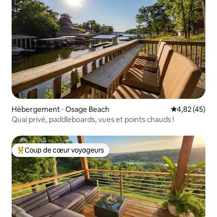
Hébergement ⋅ Osage Beach
Évaluation mo
4,82 (45)
Quai privé, paddleboards, vues et points chauds !
Coup de cœur voyageurs
Coups de cœur voyageurs les plus appréciés