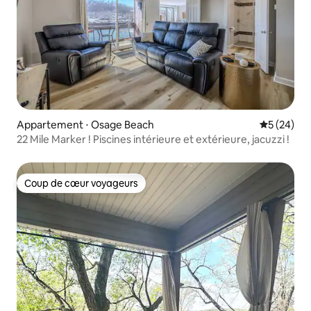
Appartement ⋅ Osage Beach
Évaluation
5 (24)
22 Mile Marker ! Piscines intérieure et extérieure, jacuzzi !
Coup de cœur voyageurs
Coup de cœur voyageurs