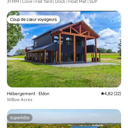
31 MM | Cove | Flat Yard | Dock | Float Mat | SUP
Coup de cœur voyageurs
Coup de cœur voyageurs
Hébergement ⋅ Eldon
Évaluation mo
4,82 (22)
Willow Acres
Superhôte
Superhôte