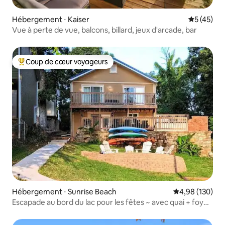
Hébergement ⋅ Kaiser
Évaluation
5 (45)
Vue à perte de vue, balcons, billard, jeux d'arcade, bar
Coup de cœur voyageurs
Coups de cœur voyageurs les plus appréciés
Hébergement ⋅ Sunrise Beach
Évaluation moy
4,98 (130)
Escapade au bord du lac pour les fêtes ~ avec quai + foyer
extérieur + kayaks