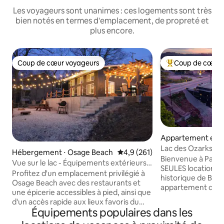
Les voyageurs sont unanimes : ces logements sont très
bien notés en termes d'emplacement, de propreté et
plus encore.
Coup de cœur voyageurs
Coup de cœur 
Coup de cœur voyageurs
Coups de cœur vo
Appartement en r
⋅ Lake Ozark
Lac des Ozarks ! 
Hébergement ⋅ Osage Beach
Évaluation moyenne sur la base
4,9 (261)
vacances sur la St
Bienvenue à Paradise
Vue sur le lac - Équipements extérieurs -
SEULES locations à 
Foyer - Emplacement
Profitez d'un emplacement privilégié à
historique de Bagn
Osage Beach avec des restaurants et
appartement de v
une épicerie accessibles à pied, ainsi que
copropriété de 3 c
d'un accès rapide aux lieux favoris du
bain sur la promen
Équipements populaires dans les
bord de l'eau comme Dog Days et
frais, propre et é
Backwater Jacks. L'espace extérieur