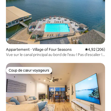
Appartement ⋅ Village of Four Seasons
Évaluation moy
4,92 (206)
Vue sur le canal principal au bord de l'eau ! Pas d'escalier !
Spa !
Coup de cœur voyageurs
Coup de cœur voyageurs