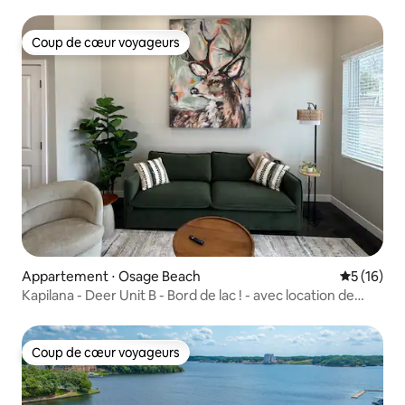
de ménage
Coup de cœur voyageurs
Coup de cœur voyageurs
Appartement ⋅ Osage Beach
Évaluation
5 (16)
Kapilana - Deer Unit B - Bord de lac ! - avec location de
bateau
Coup de cœur voyageurs
Coup de cœur voyageurs