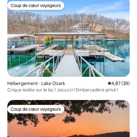
Coup de cœur voyageurs
Coup de cœur voyageurs
Hébergement ⋅ Lake Ozark
Évaluation mo
4,87 (39)
Crique isolée sur le lac ! Jacuzzi ! Embarcadère privé !
Coup de cœur voyageurs
Coup de cœur voyageurs