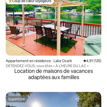
Coup de cœur voyageurs
Coups de cœur voyageurs les plus appréciés
Appartement en résidence ⋅ Lake Ozark
Évaluation moy
4,91 (125)
DÉTENDEZ-VOUS, vous êtes « À L'HEURE DU LAC »
Location de maisons de vacances
adaptées aux familles
Superhôte
Superhôte