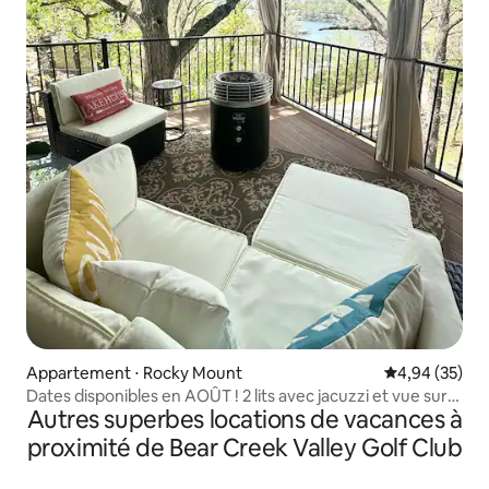
Appartement ⋅ Rocky Mount
Évaluation mo
4,94 (35)
Dates disponibles en AOÛT ! 2 lits avec jacuzzi et vue sur
Autres superbes locations de vacances à
le lac
proximité de Bear Creek Valley Golf Club