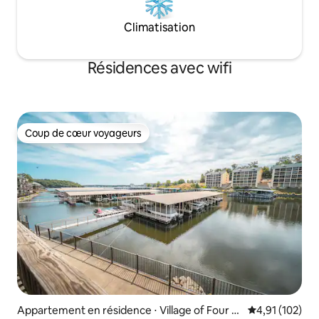
Climatisation
Résidences avec wifi
Coup de cœur voyageurs
Coup de cœur voyageurs
Appartement en résidence ⋅ Village of Four S
Évaluation moy
4,91 (102)