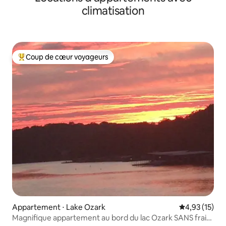
climatisation
Coup de cœur voyageurs
Coups de cœur voyageurs les plus appréciés
Appartement ⋅ Lake Ozark
Évaluation mo
4,93 (15)
Magnifique appartement au bord du lac Ozark SANS frais