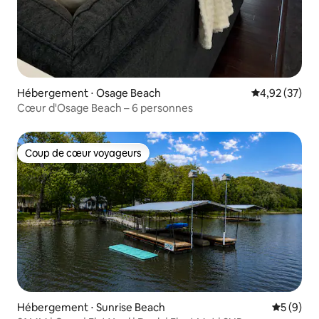
Hébergement ⋅ Osage Beach
Évaluation mo
4,92 (37)
Cœur d'Osage Beach – 6 personnes
Coup de cœur voyageurs
Coup de cœur voyageurs
Hébergement ⋅ Sunrise Beach
Évaluatio
5 (9)