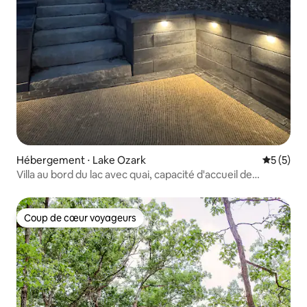
Hébergement ⋅ Lake Ozark
Évaluatio
5 (5)
Villa au bord du lac avec quai, capacité d'accueil de
12 personnes - Offres d'août
Coup de cœur voyageurs
Coup de cœur voyageurs