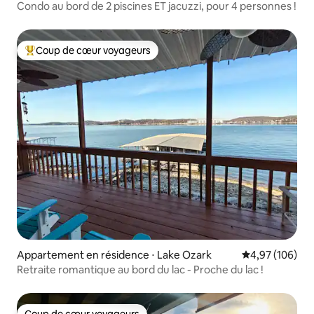
easons
Condo au bord de 2 piscines ET jacuzzi, pour 4 personnes !
Coup de cœur voyageurs
Coups de cœur voyageurs les plus appréciés
Appartement en résidence ⋅ Lake Ozark
Évaluation moy
4,97 (106)
Retraite romantique au bord du lac - Proche du lac !
Coup de cœur voyageurs