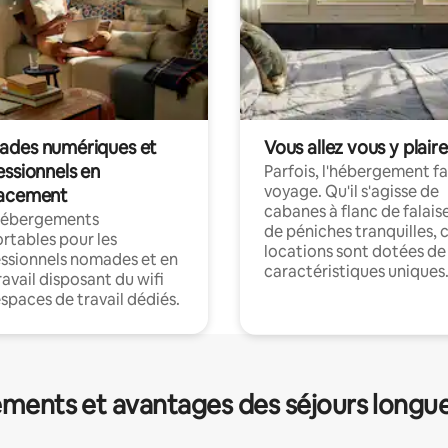
des numériques et
Vous allez vous y plaire
essionnels en
Parfois, l'hébergement fai
voyage. Qu'il s'agisse de
acement
cabanes à flanc de falais
hébergements
de péniches tranquilles, 
rtables pour les
locations sont dotées de
ssionnels nomades et en
caractéristiques uniques
ravail disposant du wifi
espaces de travail dédiés.
ments et avantages des séjours longu