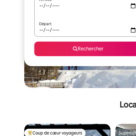
Départ
Rechercher
Loca
Coup de cœur voyageurs
Superhô
Coups de cœur voyageurs les plus appréciés
Superhô