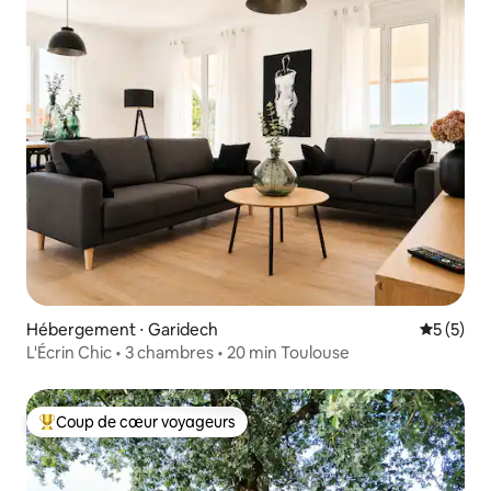
Hébergement ⋅ Garidech
Évaluatio
5 (5)
L'Écrin Chic • 3 chambres • 20 min Toulouse
Coup de cœur voyageurs
Coups de cœur voyageurs les plus appréciés