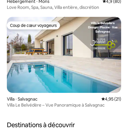
Hébergement ⋅ Mons
Évaluation m
4,9 (80)
Love Room, Spa, Sauna, Villa entière, discrétion
Coup de cœur voyageurs
Coup de cœur voyageurs
Villa ⋅ Salvagnac
Évaluation mo
4,95 (21)
Villa Le Belvédère – Vue Panoramique à Salvagnac
Destinations à découvrir