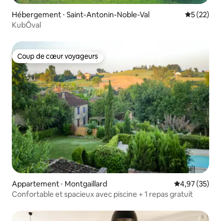
Hébergement ⋅ Saint-Antonin-Noble-Val
Évaluation
5 (22)
KubÔval
Coup de cœur voyageurs
Coup de cœur voyageurs
Appartement ⋅ Montgaillard
Évaluation mo
4,97 (35)
Confortable et spacieux avec piscine + 1 repas gratuit