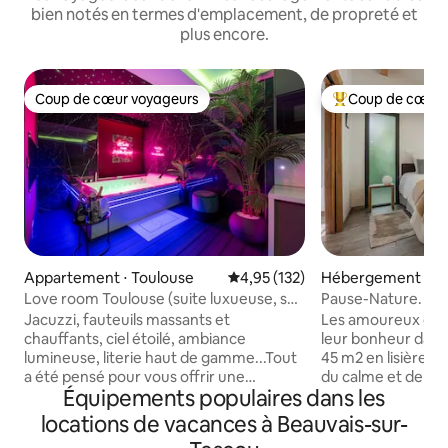
bien notés en termes d'emplacement, de propreté et
plus encore.
Coup de cœur voyageurs
Coup de cœur 
Coup de cœur voyageurs
Coups de cœur vo
Appartement ⋅ Toulouse
Évaluation moyenne sur la base 
4,95 (132)
Hébergement ⋅ L
e-Fossat
Love room Toulouse (suite luxueuse, spa
Pause-Nature. Ma
privatif)
parking
Jacuzzi, fauteuils massants et
Les amoureux de l
chauffants, ciel étoilé, ambiance
leur bonheur dan
lumineuse, literie haut de gamme...Tout
45 m2 en lisière d
a été pensé pour vous offrir une
du calme et de la 
Équipements populaires dans les
expérience unique, avec un moment de
N/Est de Toulouse. 
détente garanti ! Des options
idéalement situé 
locations de vacances à Beauvais-sur-
supplémentaires sont disponibles sur
et Blagnac. Balade dans le bois à côté.