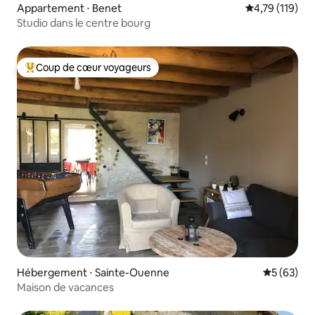
Appartement ⋅ Benet
Évaluation moy
4,79 (119)
Studio dans le centre bourg
Coup de cœur voyageurs
Coups de cœur voyageurs les plus appréciés
Hébergement ⋅ Sainte-Ouenne
Évaluation
5 (63)
Maison de vacances