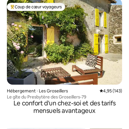
Coup de cœur voyageurs
Coups de cœur voyageurs les plus appréciés
Hébergement ⋅ Les Groseillers
Évaluation moy
4,95 (143)
Le gîte du Presbytère des Groseillers-79
Le confort d'un chez-soi et des tarifs
mensuels avantageux