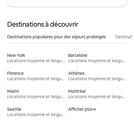
Destinations à découvrir
Destinations populaires pour des séjours prolongés
Destinati
New York
Barcelone
Locations moyenne et longue durée
Locations moyenne et longue durée
Florence
Athènes
Locations moyenne et longue durée
Locations moyenne et longue durée
Miami
Montréal
Locations moyenne et longue durée
Locations moyenne et longue durée
Seattle
Afficher plus
Locations moyenne et longue durée