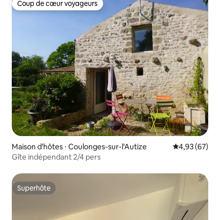
Coup de cœur voyageurs
Coup de cœur voyageurs
Maison d'hôtes ⋅ Coulonges-sur-l'Autize
Évaluation mo
4,93 (67)
Gîte indépendant 2/4 pers
Superhôte
Superhôte