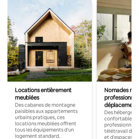
Locations entièrement
Nomades num
meublées
professionnel
déplacement
Des cabanes de montagne
paisibles aux appartements
Des hébergem
urbains pratiques, ces
confortables p
locations meublées offrent
professionnels
tous les équipements d'un
télétravail dis
logement standard.
et d'espaces de