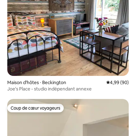
Maison d'hôtes ⋅ Beckington
Évaluation mo
4,99 (90)
Joe's Place - studio indépendant annexe
Coup de cœur voyageurs
Coup de cœur voyageurs