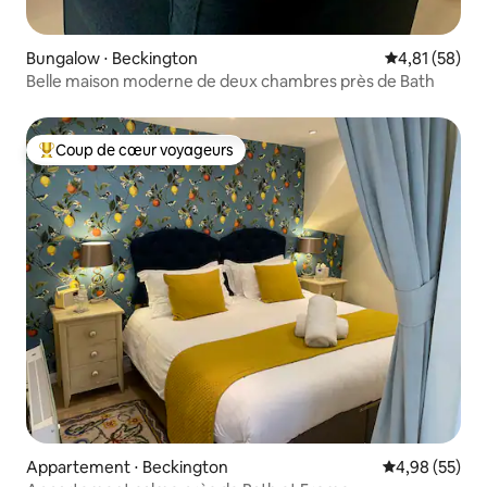
Bungalow ⋅ Beckington
Évaluation mo
4,81 (58)
Belle maison moderne de deux chambres près de Bath
Coup de cœur voyageurs
Coups de cœur voyageurs les plus appréciés
Appartement ⋅ Beckington
Évaluation mo
4,98 (55)