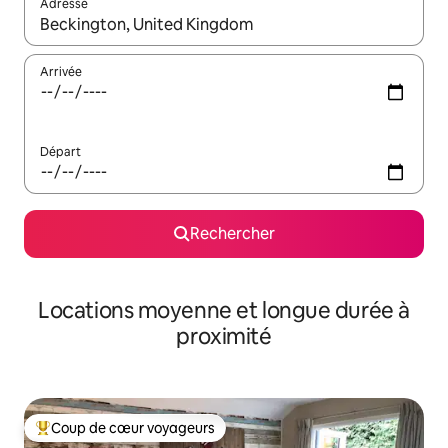
Adresse
Lorsque les résultats s'affichent, utilisez les flèches vers le hau
Arrivée
Départ
Rechercher
Locations moyenne et longue durée à
proximité
Coup de cœur voyageurs
Coups de cœur voyageurs les plus appréciés