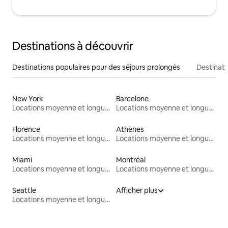
Destinations à découvrir
Destinations populaires pour des séjours prolongés
Destinati
New York
Barcelone
Locations moyenne et longue durée
Locations moyenne et longue durée
Florence
Athènes
Locations moyenne et longue durée
Locations moyenne et longue durée
Miami
Montréal
Locations moyenne et longue durée
Locations moyenne et longue durée
Seattle
Afficher plus
Locations moyenne et longue durée