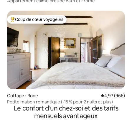
Appartement calme près de Bath et Frome
Coup de cœur voyageurs
Coups de cœur voyageurs les plus appréciés
Cottage ⋅ Rode
Évaluation moy
4,97 (966)
Petite maison romantique (-15 % pour 2 nuits et plus)
Le confort d'un chez-soi et des tarifs
mensuels avantageux