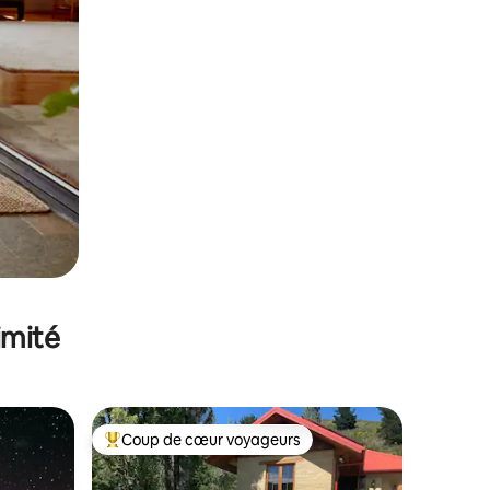
imité
Coup de cœur voyageurs
lus appréciés
Coups de cœur voyageurs les plus appréciés