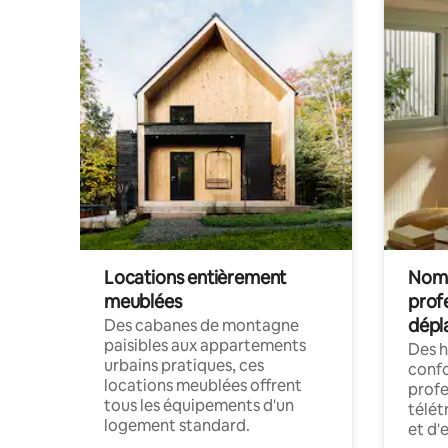
Locations entièrement
Noma
meublées
prof
dépl
Des cabanes de montagne
paisibles aux appartements
Des 
urbains pratiques, ces
confo
locations meublées offrent
profe
tous les équipements d'un
télét
logement standard.
et d'