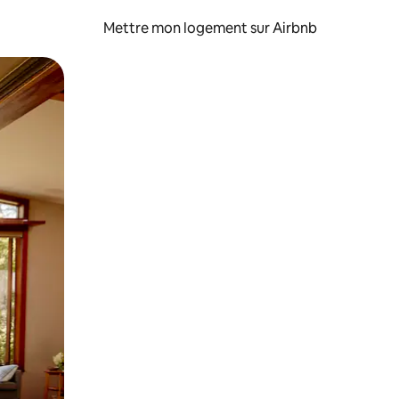
Mettre mon logement sur Airbnb
sant glisser.