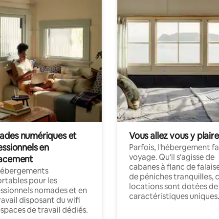
des numériques et
Vous allez vous y plaire
essionnels en
Parfois, l'hébergement fai
voyage. Qu'il s'agisse de
acement
cabanes à flanc de falais
hébergements
de péniches tranquilles, 
rtables pour les
locations sont dotées de
ssionnels nomades et en
caractéristiques uniques
ravail disposant du wifi
espaces de travail dédiés.