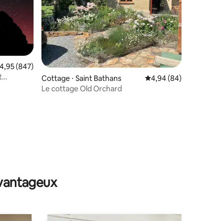
valuation moyenne sur la base de 847 commentaires : 4,95 sur 5
4,95 (847)
t
Cottage ⋅ Saint Bathans
Évaluation moyenne su
4,94 (84)
Le cottage Old Orchard
ntaires : 4,74 sur 5
avantageux