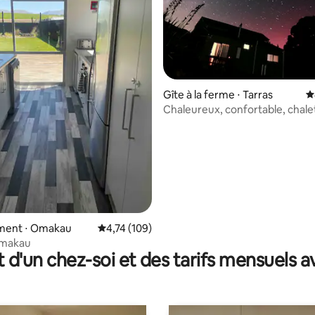
Gîte à la ferme ⋅ Tarras
É
Chaleureux, confortable, chale
 la base de 122 commentaires : 4,88 sur 5
indépendant
ent ⋅ Omakau
Évaluation moyenne sur la base de 109 comme
4,74 (109)
Omakau
t d'un chez-soi et des tarifs mensuels 