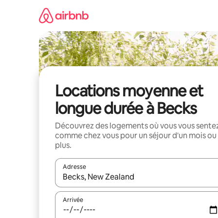
Aller
directement
au
contenu
Locations moyenne et
longue durée à Becks
Découvrez des logements où vous vous sente
comme chez vous pour un séjour d'un mois ou
plus.
Adresse
Lorsque les résultats s'affichent, utilisez les flèc
Arrivée