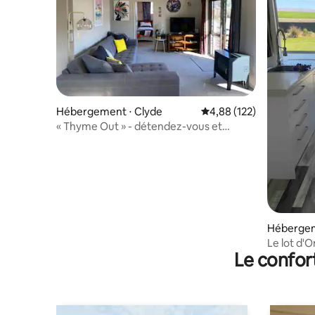
Hébergement ⋅ Clyde
Évaluation moyenne sur
4,88 (122)
« Thyme Out » - détendez-vous et
profitez
Hébergem
Le lot d'
Le confor