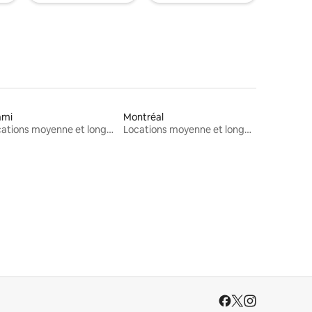
ami
Montréal
Locations moyenne et longue durée
Locations moyenne et longue durée