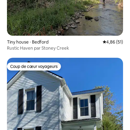
Tiny house ⋅ Bedford
Évaluation mo
4,86 (51)
Rustic Haven par Stoney Creek
Coup de cœur voyageurs
Coup de cœur voyageurs