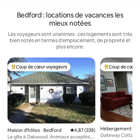
Bedford : locations de vacances les
mieux notées
Les voyageurs sont unanimes : ces logements sont très
bien notés en termes d'emplacement, de propreté et
plus encore.
Coup de cœur voyageurs
Coup de cœur 
Coups de cœur voyageurs les plus appréciés
Coups de cœur vo
Hébergement ⋅ B
Maison d'hôtes ⋅ Bedford
Évaluation moyenne sur la base 
4,87 (339)
Gateway Cottage. 
Le gîte à Oakwood. Animaux acceptés.