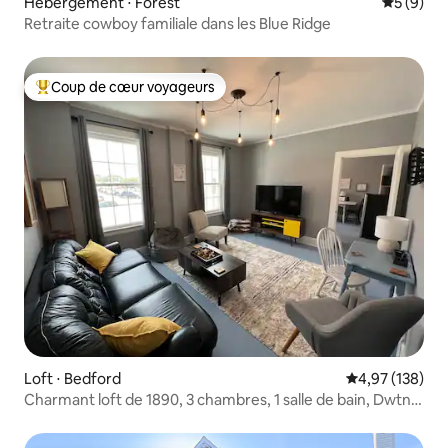
Hébergement ⋅ Forest
Évaluatio
5 (9)
Retraite cowboy familiale dans les Blue Ridge
Coup de cœur voyageurs
Coups de cœur voyageurs les plus appréciés
Loft ⋅ Bedford
Évaluation moy
4,97 (138)
Charmant loft de 1890, 3 chambres, 1 salle de bain, Dwtn
Bedford