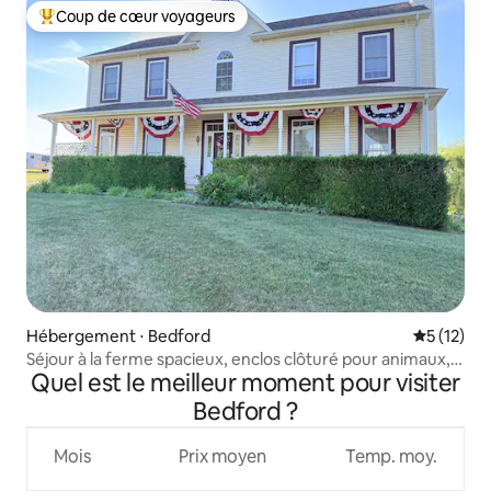
Coup de cœur voyageurs
Coups de cœur voyageurs les plus appréciés
Hébergement ⋅ Bedford
Évaluation
5 (12)
Séjour à la ferme spacieux, enclos clôturé pour animaux,
Quel est le meilleur moment pour visiter
3 chambres et bureau
Bedford ?
Mois
Prix moyen
Temp. moy.