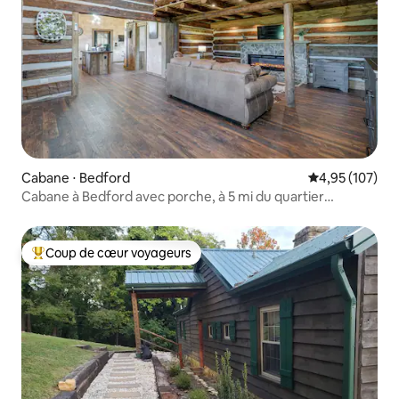
Cabane ⋅ Bedford
Évaluation moy
4,95 (107)
Cabane à Bedford avec porche, à 5 mi du quartier
historique !
Coup de cœur voyageurs
Coups de cœur voyageurs les plus appréciés