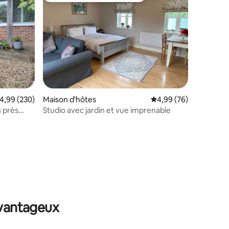
taires : 4,96 sur 5
valuation moyenne sur la base de 230 commentaires : 4,99 sur 5
4,99 (230)
Maison d'hôtes
Évaluation moyenne su
4,99 (76)
 près
Studio avec jardin et vue imprenable
avantageux