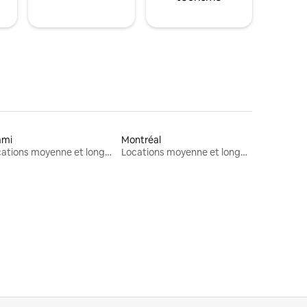
ami
Montréal
Locations moyenne et longue durée
Locations moyenne et longue durée