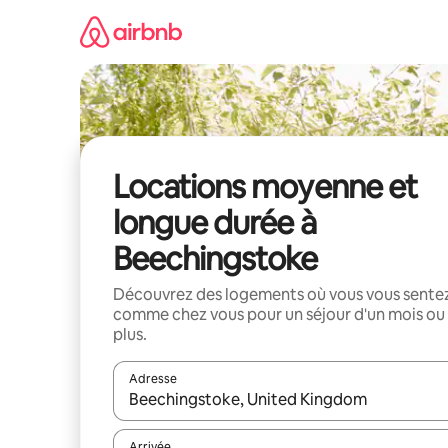
Aller
directement
au
contenu
Locations moyenne et
longue durée à
Beechingstoke
Découvrez des logements où vous vous sente
comme chez vous pour un séjour d'un mois ou
plus.
Adresse
Lorsque les résultats s'affichent, utilisez les flèc
Arrivée