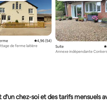
ferme
Évaluation moyenne sur la base de 54 commen
4,96 (54)
ttage de ferme laitière
Suite
É
Annexe indépendante Conkers
d'Avebury
la base de 240 commentaires : 4,99 sur 5
t d'un chez-soi et des tarifs mensuels 