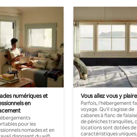
des numériques et
Vous allez vous y plaire
essionnels en
Parfois, l'hébergement fai
voyage. Qu'il s'agisse de
acement
cabanes à flanc de falais
hébergements
de péniches tranquilles, 
rtables pour les
locations sont dotées de
ssionnels nomades et en
caractéristiques uniques
ravail disposant du wifi