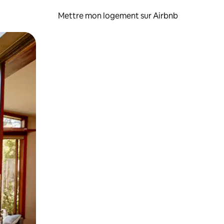
Mettre mon logement sur Airbnb
sant glisser.