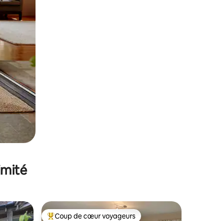
imité
Coup de cœur voyageurs
lus appréciés
Coups de cœur voyageurs les plus appréciés