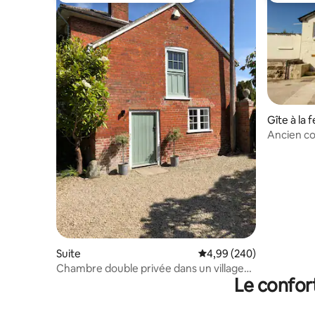
Gîte à la 
Ancien co
Suite
Évaluation moyenne sur 
4,99 (240)
Chambre double privée dans un village
Le confor
calme