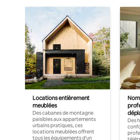
Locations entièrement
Noma
meublées
prof
dépl
Des cabanes de montagne
paisibles aux appartements
Des 
urbains pratiques, ces
confo
locations meublées offrent
profe
tous les équipements d'un
télét