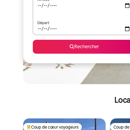
Départ
Rechercher
Loca
Coup de cœur voyageurs
Coup de
Coups de cœur voyageurs les plus appréciés
Coup de