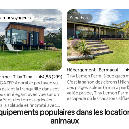
 cœur voyageurs
Superhôte
 cœur voyageurs
Superhôte
Hébergement ⋅ Bermagui
É
Tiny Lemon Farm, à quelques m
ur la base de 166 commentaires : 5 sur 5
ferme ⋅ Tilba Tilba
Évaluation moyenne sur la base de 299 commen
4,88 (299)
la ville
C'est la saison des citrons ! Ni
le pod avec vue
des plages isolées (5 min à pied
le
 paix et la tranquillité dans cet
vallée privée, Tiny Lemon Farm
ux et élégant avec vue sur un
escapade où les cacatoès afflue
orêt et des terres agricoles.
kangourous sautent et le bruit
la solitude et l'intimité avec
vagues remplissent l'air noctur
équipements populaires dans les locatio
 un petit cottage éloigné en
Échangez nos citrons contre d
 dans la rivière, admirez les
animaux
de glace à la gelateria. Marchez
 nuit, Roos au crépuscule et à
Jaggers (plage privée) et écout
quelques vaches. Il est hors