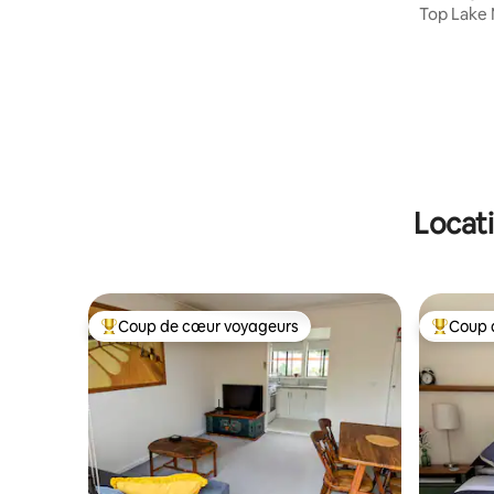
Top Lake 
chambres 
Locati
Coup de cœur voyageurs
Coup 
Coups de cœur voyageurs les plus appréciés
Coups de