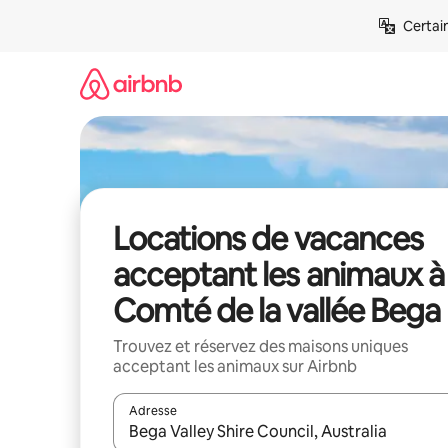
Aller
Certai
directement
au
contenu
Locations de vacances
acceptant les animaux à
Comté de la vallée Bega
Trouvez et réservez des maisons uniques
acceptant les animaux sur Airbnb
Adresse
Lorsque les résultats s'affichent, utilisez les flèc