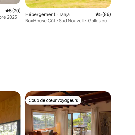
ntaires : 4,97 sur 5
Évaluation moyenne sur la base de 20 commentaires : 5 sur 5
5 (20)
Hébergement ⋅ Tanja
Évaluation moyenne
5 (86)
bre 2025
BoxHouse Côte Sud Nouvelle-Galles du
Sud
Coup de cœur voyageurs
Coup de cœur voyageurs