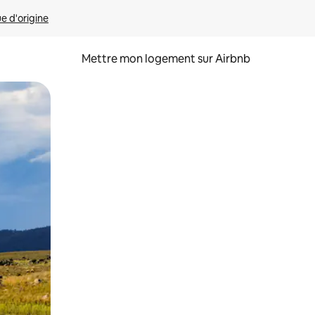
ue d'origine
Mettre mon logement sur Airbnb
sant glisser.