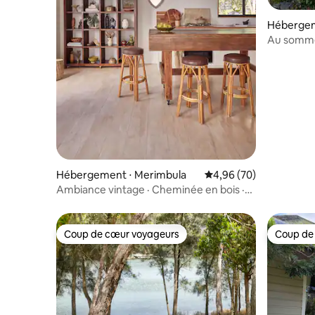
Hébergem
Au sommet
imprenable
Hébergement ⋅ Merimbula
Évaluation moyenne sur
4,96 (70)
Ambiance vintage · Cheminée en bois ·
Chiens acceptés
Coup de cœur voyageurs
Coup de
Coup de cœur voyageurs
Coup de