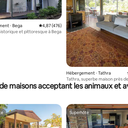
ur la base de 21 commentaires : 4,9 sur 5
ent ⋅ Bega
Évaluation moyenne sur la base de 476 comme
4,87 (476)
istorique et pittoresque à Bega
Hébergement ⋅ Tathra
Tathra, superbe maison près de
de maisons acceptant les animaux et a
et du parc national
te
Superhôte
te
Superhôte