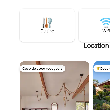
animaux bien dressés sont les bienvenus.
réseau ave
Remarque : les animaux de compagnie
l'eau doit
ne doivent PAS être laissés sans
journées c
surveillance à l'intérieur. Le chalet
d'air ( pas
dispose d'une cuisine entièrement
toujours l
équipée avec grand réfrigérateur, four
l'intérieur
Cuisine
Wifi
électrique, four à micro-ondes et
en hiver. 
machine à café. TV HD et Wifi inclus. À
Cuisinez s
l'extérieur, il y a un barbecue à gaz
Location
couvert.
Coup de cœur voyageurs
Coup 
Coup de cœur voyageurs
Coups de