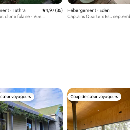
ent ⋅ Tathra
Évaluation moyenne sur la base de 35 comme
4,97 (35)
Hébergement ⋅ Eden
 d'une falaise - Vue
Captains Quarters Est. septem
 sur la côte et l'océan
 la base de 70 commentaires : 4,96 sur 5
 cœur voyageurs
Coup de cœur voyageurs
 cœur voyageurs
Coup de cœur voyageurs