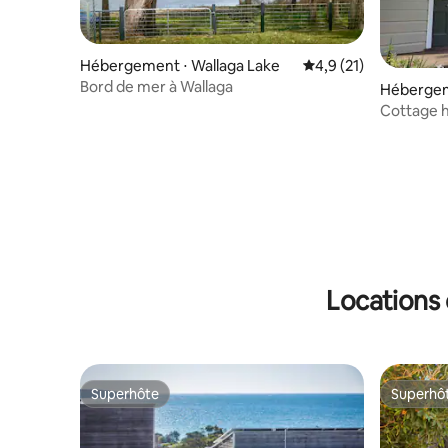
Hébergement ⋅ Wallaga Lake
Évaluation moyenne s
4,9 (21)
Bord de mer à Wallaga
Hébergem
Cottage h
Locations 
Superhôte
Superhô
Superhôte
Superhô