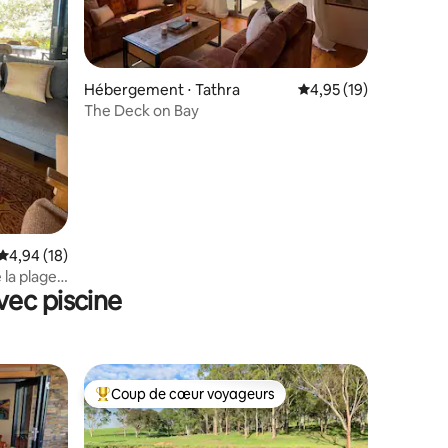
ntaires : 4,87 sur 5
Hébergement ⋅ Tathra
Évaluation moyenne su
4,95 (19)
The Deck on Bay
Évaluation moyenne sur la base de 18 commentaires : 4,94 sur 5
4,94 (18)
 la plage
vec piscine
Coup de cœur voyageurs
Coups de cœur voyageurs les plus appréciés