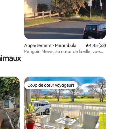
Appartement ⋅ Merimbula
Évaluation moyenne su
4,45 (33)
Penguin Mews, au cœur de la ville, vue
animaux
imprenable
Coup de cœur voyageurs
lus appréciés
Coup de cœur voyageurs