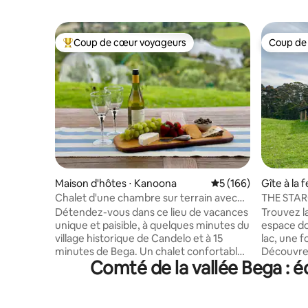
Coup de cœur voyageurs
Coup de
Coups de cœur voyageurs les plus appréciés
Coup de
Maison d'hôtes ⋅ Kanoona
Évaluation moyenne s
5 (166)
Gîte à la 
Chalet d'une chambre sur terrain avec
THE STARGAZER Adorab
vue imprenable
imprenab
Détendez-vous dans ce lieu de vacances
Trouvez la
unique et paisible, à quelques minutes du
espace do
village historique de Candelo et à 15
lac, une f
minutes de Bega. Un chalet confortable
Découvrez 
Comté de la vallée Bega : 
et entièrement indépendant d'une
seulement
chambre, situé sur un terrain avec une
vue. Nagez
vue imprenable sur les terres agricoles
étoiles la
vallonnées. Avec une cour clôturée, les
l'aube et 