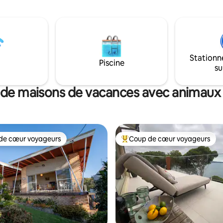
chant des baleines. Organisez 
c de l'énergie solaire et de
cocktails près du feu (à l'intérie
 être transportée. Pour les
l'extérieur). Ou détendez-vous
haudes, il y a un refroidisseur
simplement au son des oiseaux
 de climatisation), il refroidit
vagues. À seulement 5 minutes de la
a nuit. Pas de chauffage à
ville, notre maison moderne de 
 mais il ne fait jamais trop froid
Stationn
grange est un sanctuaire de pai
Piscine
Bois de chauffage fourni.
su
calme pour 6 personnes.
ur le barbecue à l'extérieur ! 😊
 de maisons de vacances avec animaux
de cœur voyageurs
Coup de cœur voyageurs
 cœur voyageurs les plus appréciés
Coups de cœur voyageurs les p