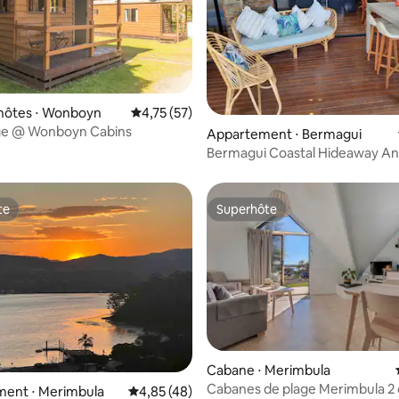
'hôtes ⋅ Wonboyn
Évaluation moyenne sur la base de 57 comme
4,75 (57)
ge @ Wonboyn Cabins
Appartement ⋅ Bermagui
Bermagui Coastal Hideaway Animaux
acceptés
te
Superhôte
te
Superhôte
Cabane ⋅ Merimbula
Cabanes de plage Merimbula 2
ent ⋅ Merimbula
Évaluation moyenne sur la base de 48 comme
4,85 (48)