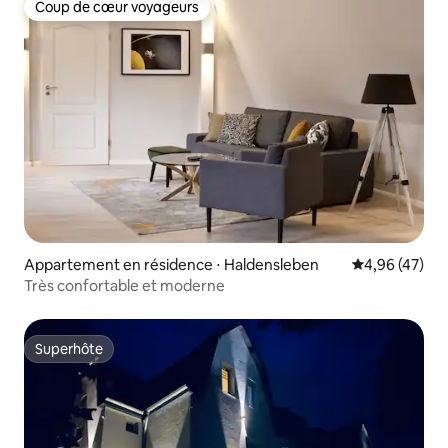
Coup de cœur voyageurs
Coup de cœur voyageurs
Appartement en résidence ⋅ Haldensleben
Évaluation mo
4,96 (47)
Très confortable et moderne
Superhôte
Superhôte