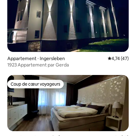
Appartement ⋅ Ingersleben
Évaluation mo
4,74 (47)
1923 Appartement par Gerda
Coup de cœur voyageurs
Coup de cœur voyageurs