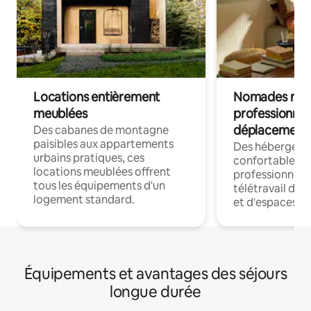
Locations entièrement
Nomades num
meublées
professionnel
déplacement
Des cabanes de montagne
paisibles aux appartements
Des hébergem
urbains pratiques, ces
confortables p
locations meublées offrent
professionnels
tous les équipements d'un
télétravail dis
logement standard.
et d'espaces de
Équipements et avantages des séjours
longue durée