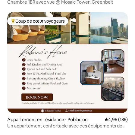
Chambre 1BR avec vue @ Mosaic Tower, Greenbelt
Coup de cœur voyageurs
Coups de cœur voyageurs les plus appréciés
Appartement en résidence ⋅ Poblacion
Évaluation moy
4,95 (135)
Un appartement confortable avec des équipements de
luxe et un centre commercial