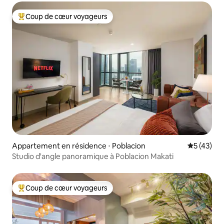
Coup de cœur voyageurs
Coups de cœur voyageurs les plus appréciés
Appartement en résidence ⋅ Poblacion
Évaluation
5 (43)
Studio d'angle panoramique à Poblacion Makati
Coup de cœur voyageurs
Coups de cœur voyageurs les plus appréciés