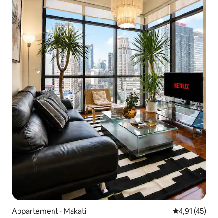
Appartement ⋅ Makati
Évaluation mo
4,91 (45)