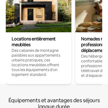
Locations entièrement
Nomades num
meublées
professionnel
déplacement
Des cabanes de montagne
paisibles aux appartements
Des hébergem
urbains pratiques, ces
confortables p
locations meublées offrent
professionnels
tous les équipements d'un
télétravail dis
logement standard.
et d'espaces de
Équipements et avantages des séjours
longue durée