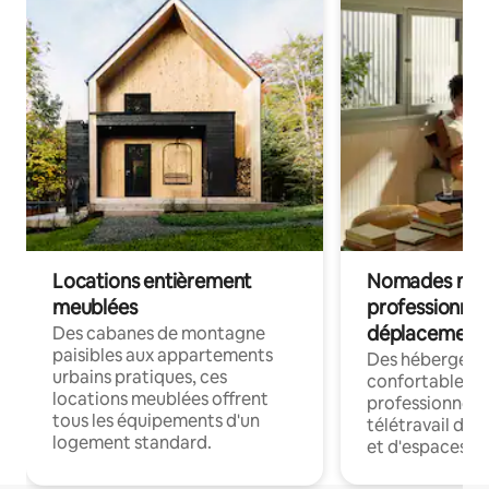
Locations entièrement
Nomades num
meublées
professionnel
déplacement
Des cabanes de montagne
paisibles aux appartements
Des hébergem
urbains pratiques, ces
confortables p
locations meublées offrent
professionnels
tous les équipements d'un
télétravail dis
logement standard.
et d'espaces de