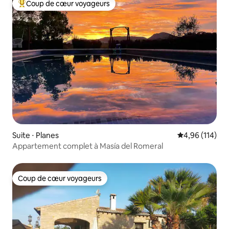
Coup de cœur voyageurs
Coups de cœur voyageurs les plus appréciés
Suite ⋅ Planes
Évaluation moy
4,96 (114)
Appartement complet à Masía del Romeral
Coup de cœur voyageurs
Coup de cœur voyageurs