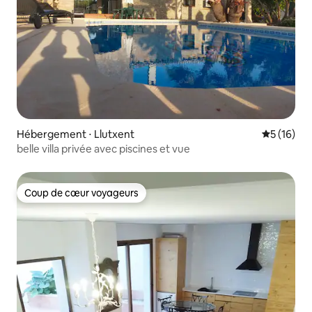
Hébergement ⋅ Llutxent
Évaluation
5 (16)
belle villa privée avec piscines et vue
Coup de cœur voyageurs
Coup de cœur voyageurs