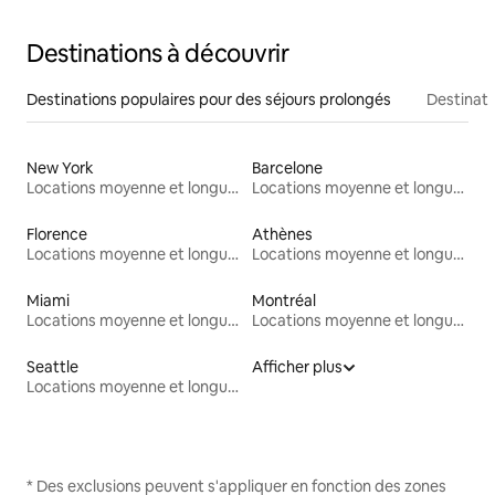
Destinations à découvrir
Destinations populaires pour des séjours prolongés
Destinati
New York
Barcelone
Locations moyenne et longue durée
Locations moyenne et longue durée
Florence
Athènes
Locations moyenne et longue durée
Locations moyenne et longue durée
Miami
Montréal
Locations moyenne et longue durée
Locations moyenne et longue durée
Seattle
Afficher plus
Locations moyenne et longue durée
* Des exclusions peuvent s'appliquer en fonction des zones