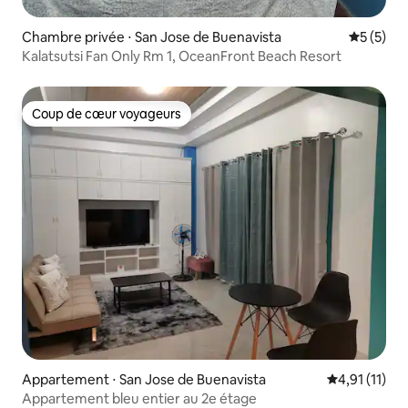
Chambre privée ⋅ San Jose de Buenavista
Évaluatio
5 (5)
Kalatsutsi Fan Only Rm 1, OceanFront Beach Resort
Coup de cœur voyageurs
Coup de cœur voyageurs
Appartement ⋅ San Jose de Buenavista
Évaluation m
4,91 (11)
Appartement bleu entier au 2e étage