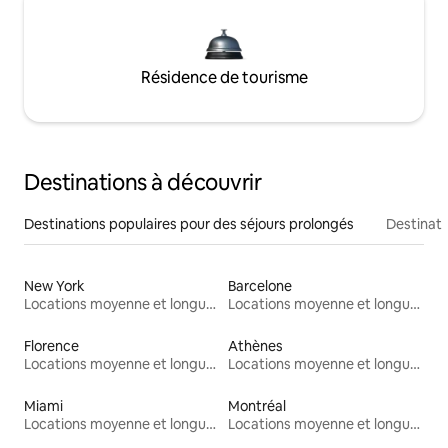
Résidence de tourisme
Destinations à découvrir
Destinations populaires pour des séjours prolongés
Destinati
New York
Barcelone
Locations moyenne et longue durée
Locations moyenne et longue durée
Florence
Athènes
Locations moyenne et longue durée
Locations moyenne et longue durée
Miami
Montréal
Locations moyenne et longue durée
Locations moyenne et longue durée