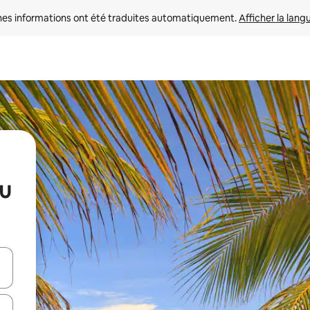
nes informations ont été traduites automatiquement. 
Afficher la lang
au
hes vers le haut et vers le bas pour les parcourir ou en appuyant et en fai