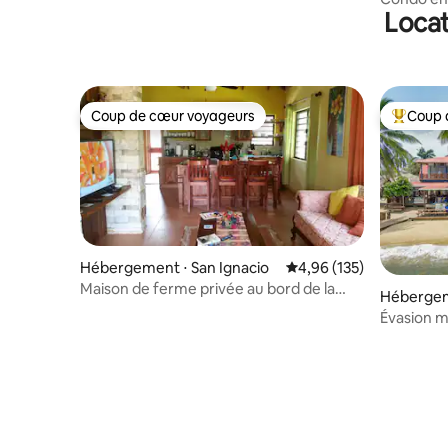
Locat
Coup de cœur voyageurs
Coup 
Coup de cœur voyageurs
Coups de
Hébergement ⋅ San Ignacio
Évaluation moyenne sur
4,96 (135)
Maison de ferme privée au bord de la
Hébergem
rivière
Évasion m
de mer à 