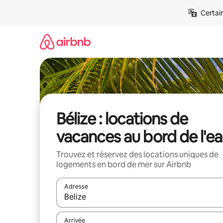
Aller
Certai
directement
au
contenu
Bélize : locations de
vacances au bord de l'e
Trouvez et réservez des locations uniques de
logements en bord de mer sur Airbnb
Adresse
Lorsque les résultats s'affichent, utilisez les flèc
Arrivée