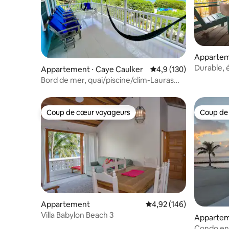
Appartem
r
Durable, 
Appartement ⋅ Caye Caulker
Évaluation moyenne su
4,9 (130)
engourdi
Bord de mer, quai/piscine/clim-Lauras
Lookout-3 lits/2 salles de bain
Coup de cœur voyageurs
Coup de
Coup de cœur voyageurs
Coup de
Appartement
Évaluation moyenne sur 
4,92 (146)
Villa Babylon Beach 3
Appartem
Condo en 