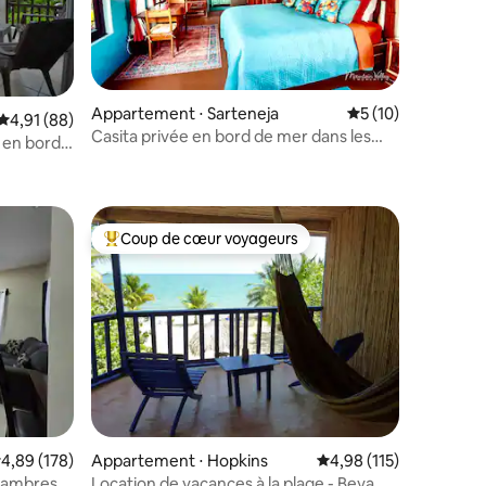
Appartement ⋅ Sarteneja
Évaluation moyenne
5 (10)
Évaluation moyenne sur la base de 88 commentaires : 4,91 sur 5
4,91 (88)
ntaires : 4,91 sur 5
Casita privée en bord de mer dans les
 en bord
Caraïbes
Coup de cœur voyageurs
Coups de cœur voyageurs les plus appréciés
valuation moyenne sur la base de 178 commentaires : 4,89 sur 5
4,89 (178)
Appartement ⋅ Hopkins
Évaluation moyenne sur
4,98 (115)
ntaires : 4,94 sur 5
hambres
Location de vacances à la plage - Beya