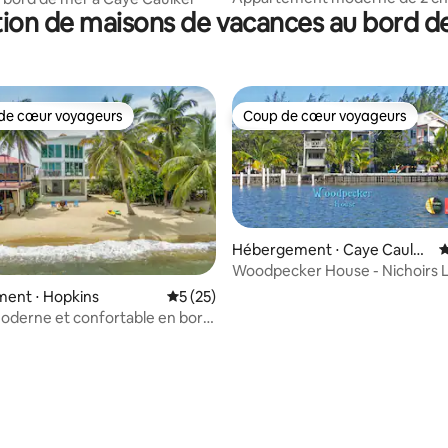
ion de maisons de vacances au bord de
au 2e étage à Belize City
de cœur voyageurs
Coup de cœur voyageurs
 cœur voyageurs les plus appréciés
Coup de cœur voyageurs
Hébergement ⋅ Caye Caulke
É
 la base de 135 commentaires : 4,96 sur 5
r
Woodpecker House - Nichoirs L
Lucrecia.
ent ⋅ Hopkins
Évaluation moyenne sur la base de 25 co
5 (25)
oderne et confortable en bord
Hopkins avec 2 chambres