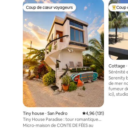
Coup de cœur voyageurs
Coup 
Coup de cœur voyageurs
Coups de
Cottage ⋅
Sérénité 
dans le vi
Serenity 
de mer no
fumeur de
ici), stud
trottoir d
de Placen
tropicale 
Tiny house ⋅ San Pedro
Évaluation moyenne sur
4,96 (131)
seulement
Tiny House Paradise : tour romantique
emplacem
en bord de mer
Micro-maison de CONTE DE FÉES au
idéale po