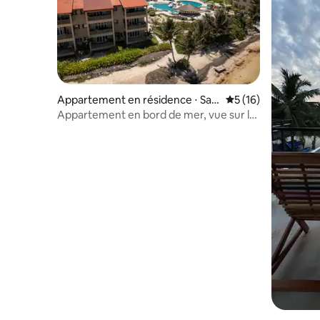
Appartement en résidence ⋅ San
Évaluation moyenne
5 (16)
Pedro
Appartement en bord de mer, vue sur le
récif, piscine du complexe hôtelier