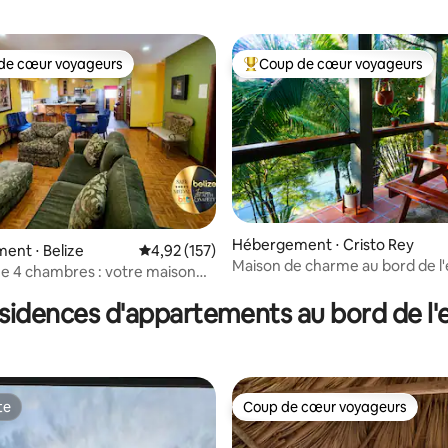
de cœur voyageurs
Coup de cœur voyageurs
 cœur voyageurs les plus appréciés
Coups de cœur voyageurs les p
la base de 102 commentaires : 4,98 sur 5
Hébergement ⋅ Cristo Rey
ent ⋅ Belize
Évaluation moyenne sur la base de 157 comme
4,92 (157)
Maison de charme au bord de l'
ze 4 chambres : votre maison
RiverHill Hideaway
hez vous
sidences d'appartements au bord de l'
te
Coup de cœur voyageurs
te
Coup de cœur voyageurs