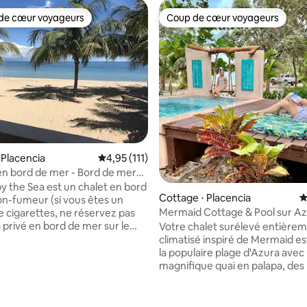
de cœur voyageurs
Coup de cœur voyageurs
 cœur voyageurs les plus appréciés
Coup de cœur voyageurs
 Placencia
Évaluation moyenne sur la base de 111 comme
4,95 (111)
en bord de mer - Bord de mer
llage
by the Sea est un chalet en bord
Cottage ⋅ Placencia
É
n-fumeur (si vous êtes un
Mermaid Cottage & Pool sur A
 cigarettes, ne réservez pas
Beach à Placencia
io privé en bord de mer sur le
Votre chalet surélevé entière
e Placencia au cœur du village
climatisé inspiré de Mermaid est
cia. C'est votre maison
la populaire plage d'Azura avec
loin de chez vous et elle est à
magnifique quai en palapa, des
 la base de 131 commentaires : 4,96 sur 5
 80 pieds du bord de l'eau. Son
oscillants et une PISCINE de pl
ent en fait une escapade
cascade ! Profitez de votre escapade en
ur les couples ou quelques amis
bord de mer et immergez-vous