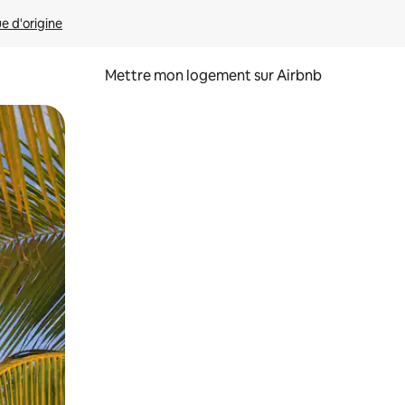
ue d'origine
Mettre mon logement sur Airbnb
sant glisser.