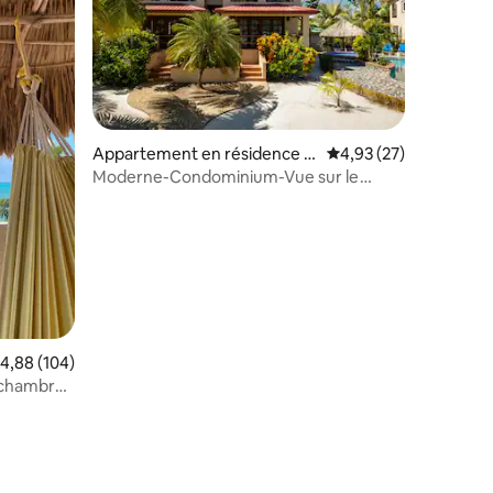
Appartement en résidence ⋅
Évaluation moyenne su
4,93 (27)
Placencia
Moderne-Condominium-Vue sur le
canal-Salle de bain
valuation moyenne sur la base de 104 commentaires : 4,88 sur 5
4,88 (104)
 chambre