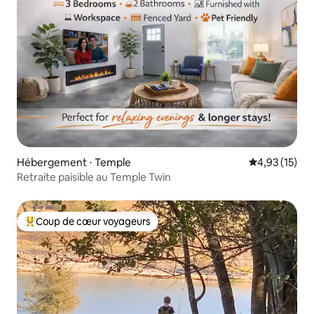
Hébergement ⋅ Temple
Évaluation mo
4,93 (15)
Retraite paisible au Temple Twin
Coup de cœur voyageurs
Coups de cœur voyageurs les plus appréciés