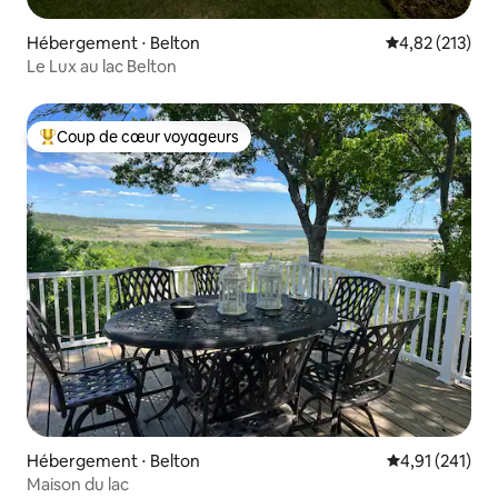
Hébergement ⋅ Belton
Évaluation moy
4,82 (213)
Le Lux au lac Belton
Coup de cœur voyageurs
Coups de cœur voyageurs les plus appréciés
Hébergement ⋅ Belton
Évaluation moy
4,91 (241)
Maison du lac