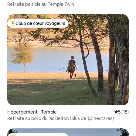
Retraite paisible au Temple Twin
Coup de cœur voyageurs
Coups de cœur voyageurs les plus appréciés
Hébergement ⋅ Temple
Évaluation
5 (15)
Retraite au bord du lac Belton (plus de 1,2 hectares)