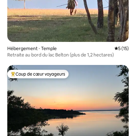
Hébergement ⋅ Temple
Évaluation
5 (15)
Retraite au bord du lac Belton (plus de 1,2 hectares)
Coup de cœur voyageurs
Coups de cœur voyageurs les plus appréciés