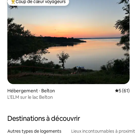
Coup de cœur voyageurs
Coups de cœur voyageurs les plus appréciés
Hébergement ⋅ Belton
Évaluation
5 (61)
L'ELM sur le lac Belton
Destinations à découvrir
Autres types de logements
Lieux incontournables à proximit