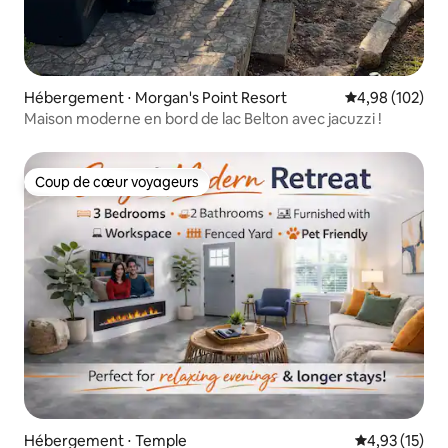
Hébergement ⋅ Morgan's Point Resort
Évaluation moy
4,98 (102)
Maison moderne en bord de lac Belton avec jacuzzi !
Coup de cœur voyageurs
Coup de cœur voyageurs
Hébergement ⋅ Temple
Évaluation mo
4,93 (15)