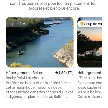
sont très bien notées pour leur emplacement, leur
propreté et bien plus encore.
Superhôte
Coup de cœur 
Superhôte
Coups de cœur vo
Hébergement ⋅ Belton
Évaluation moyenne sur la base 
4,89 (171)
Hébergement ⋅ Be
Rocky Point Lakehouse
L'ELM sur le lac Be
*Familial/maximum 8 adultes,
Profitez de la paix et de la sérénité dans
Bienvenue chez vo
3 véhicules*
cette magnifique maison de deux
joyau caché réce
étages nichée dans des chênes du Texas
les plus belles vues
indigènes surplombant le lac Belton.
Cette maison disp
Venez dans cette maison de 4 chambres
ouvert avec 3 cham
et 3,5 salles de bain pour être à proximité
complètes et tous 