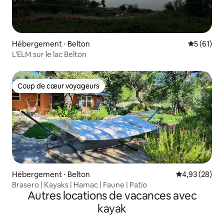
Hébergement ⋅ Belton
Évaluation
5 (61)
L'ELM sur le lac Belton
Coup de cœur voyageurs
Coup de cœur voyageurs
Hébergement ⋅ Belton
Évaluation mo
4,93 (28)
Brasero | Kayaks | Hamac | Faune | Patio
Autres locations de vacances avec
kayak