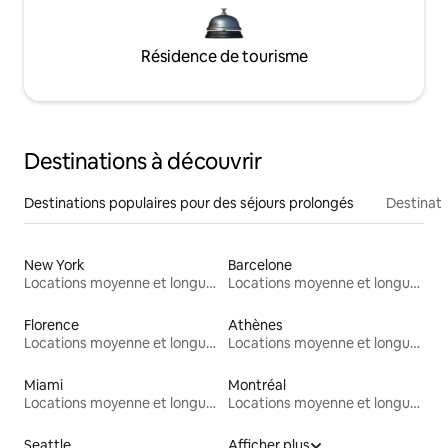
Résidence de tourisme
Destinations à découvrir
Destinations populaires pour des séjours prolongés
Destinati
New York
Barcelone
Locations moyenne et longue durée
Locations moyenne et longue durée
Florence
Athènes
Locations moyenne et longue durée
Locations moyenne et longue durée
Miami
Montréal
Locations moyenne et longue durée
Locations moyenne et longue durée
Seattle
Afficher plus