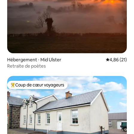
Hébergement ⋅ Mid Ulster
Évaluation mo
4,86 (21)
Retraite de poètes
Coup de cœur voyageurs
Coups de cœur voyageurs les plus appréciés