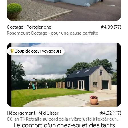
Cottage ⋅ Portglenone
Évaluation mo
4,99 (77)
Rosemount Cottage - pour une pause parfaite
Coup de cœur voyageurs
Coups de cœur voyageurs les plus appréciés
Hébergement ⋅ Mid Ulster
Évaluation moy
4,92 (117)
Cúl an Tí- Retraite au bord de la rivière juste à l'extérieur
Le confort d'un chez-soi et des tarifs
de la ville