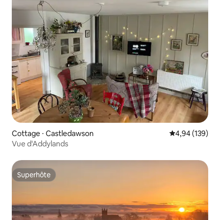
Cottage ⋅ Castledawson
Évaluation moy
4,94 (139)
Vue d'Addylands
Superhôte
Superhôte