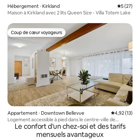
Hébergement ⋅ Kirkland
Évaluation
5 (27)
Maison à Kirkland avec 2 lits Queen Size - Villa Totem Lake
Coup de cœur voyageurs
Coup de cœur voyageurs
Appartement ⋅ Downtown Bellevue
Évaluation mo
4,92 (13)
Logement accessible à pied dans le centre-ville de
Le confort d'un chez-soi et des tarifs
Bellevue + stationnement gratuit
mensuels avantageux