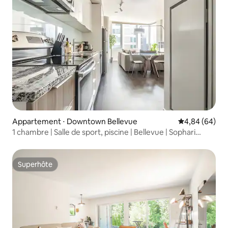
Appartement ⋅ Downtown Bellevue
Évaluation mo
4,84 (64)
1 chambre | Salle de sport, piscine | Bellevue | Sophari
Towers B
Superhôte
Superhôte