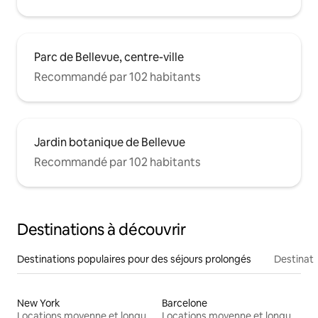
Parc de Bellevue, centre-ville
Recommandé par 102 habitants
Jardin botanique de Bellevue
Recommandé par 102 habitants
Destinations à découvrir
Destinations populaires pour des séjours prolongés
Destinati
New York
Barcelone
Locations moyenne et longue durée
Locations moyenne et longue durée