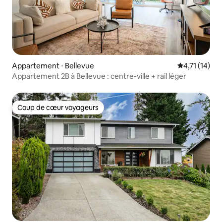
Appartement ⋅ Bellevue
Évaluation m
4,71 (14)
Appartement 2B à Bellevue : centre-ville + rail léger
Coup de cœur voyageurs
Coup de cœur voyageurs