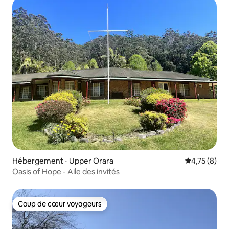
Hébergement ⋅ Upper Orara
Évaluation m
4,75 (8)
Oasis of Hope - Aile des invités
Coup de cœur voyageurs
Coup de cœur voyageurs