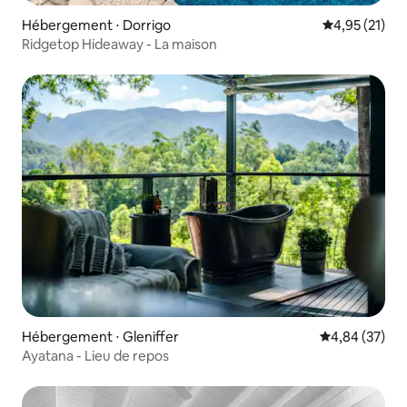
Hébergement ⋅ Dorrigo
Évaluation mo
4,95 (21)
Ridgetop Hideaway - La maison
Hébergement ⋅ Gleniffer
Évaluation mo
4,84 (37)
Ayatana - Lieu de repos