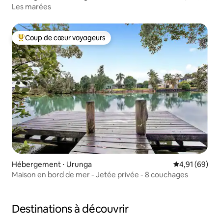
Les marées
Coup de cœur voyageurs
Coups de cœur voyageurs les plus appréciés
Hébergement ⋅ Urunga
Évaluation mo
4,91 (69)
Maison en bord de mer - Jetée privée - 8 couchages
Destinations à découvrir