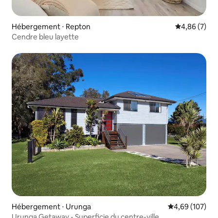
Hébergement ⋅ Repton
Évaluation m
4,86 (7)
Cendre bleu layette
Hébergement ⋅ Urunga
Évaluation moy
4,69 (107)
Urunga Getaway - Superficie du centre-ville