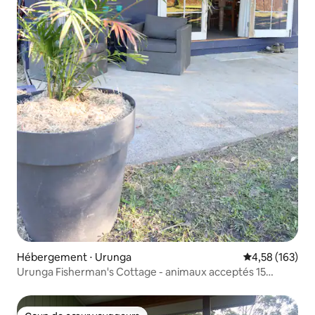
Hébergement ⋅ Urunga
Évaluation moy
4,58 (163)
Urunga Fisherman's Cottage - animaux acceptés 15
minutes Coffs