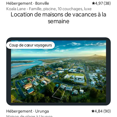
Hébergement ⋅ Bonville
Évaluation mo
4,97 (38)
Koala Lane - Famille, piscine, 10 couchages, luxe
Location de maisons de vacances à la
semaine
Coup de cœur voyageurs
Coup de cœur voyageurs
Hébergement ⋅ Urunga
Évaluation mo
4,84 (90)
Maison de plage à Urunga