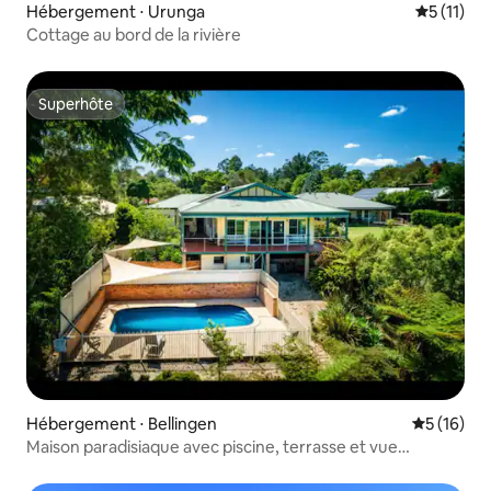
Hébergement ⋅ Urunga
Évaluatio
5 (11)
Cottage au bord de la rivière
Superhôte
Superhôte
Hébergement ⋅ Bellingen
Évaluation
5 (16)
Maison paradisiaque avec piscine, terrasse et vue
imprenable