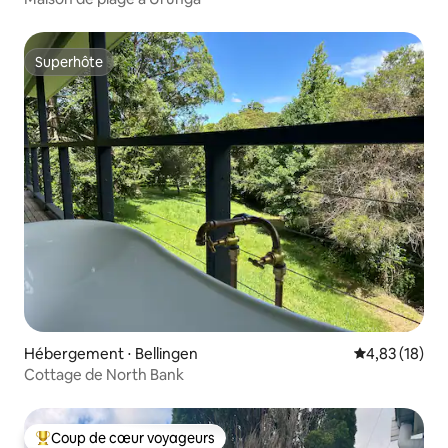
Superhôte
Superhôte
Hébergement ⋅ Bellingen
Évaluation mo
4,83 (18)
Cottage de North Bank
Coup de cœur voyageurs
Coups de cœur voyageurs les plus appréciés