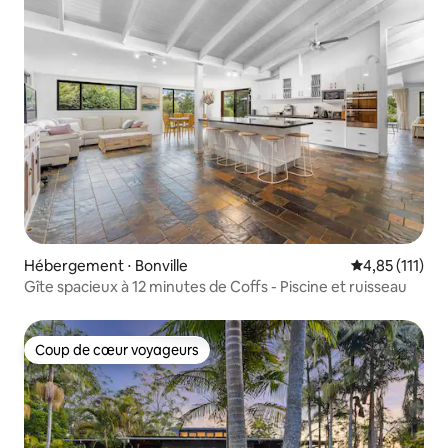
Hébergement ⋅ Bonville
Évaluation mo
4,85 (111)
Gîte spacieux à 12 minutes de Coffs - Piscine et ruisseau
Coup de cœur voyageurs
Coup de cœur voyageurs