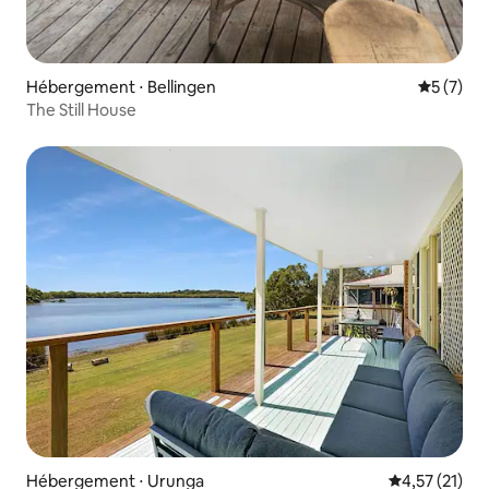
Hébergement ⋅ Bellingen
Évaluatio
5 (7)
The Still House
Hébergement ⋅ Urunga
Évaluation mo
4,57 (21)