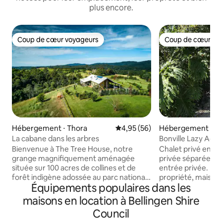
plus encore.
Coup de cœur voyageurs
Coup de cœur vo
Coup de cœur voyageurs
Coup de cœur vo
Hébergement ⋅ Thora
Évaluation moyenne sur la base
4,95 (56)
Hébergement ⋅ Bon
La cabane dans les arbres
Bonville Lazy Acre
Bienvenue à The Tree House, notre
Chalet privé entiè
grange magnifiquement aménagée
privée séparée et 
située sur 100 acres de collines et de
entrée privée. Nou
forêt indigène adossée au parc national
propriété, mais à 
Équipements populaires dans les
de la Dorrigo. La cabane peut accueillir
voyageurs n'aient 
confortablement huit personnes dans
séjour sera totalement 
maisons en location à Bellingen Shire
trois chambres. C'est l'endroit idéal pour
golf international 
Council
se détendre et se détendre. Nous
en voiture, à 10 m