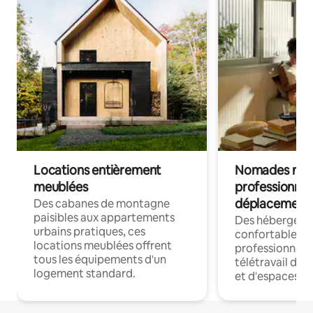
Locations entièrement
Nomades num
meublées
professionnel
déplacement
Des cabanes de montagne
paisibles aux appartements
Des hébergem
urbains pratiques, ces
confortables p
locations meublées offrent
professionnels
tous les équipements d'un
télétravail dis
logement standard.
et d'espaces de