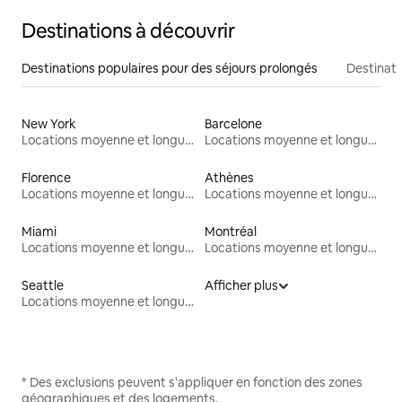
Destinations à découvrir
Destinations populaires pour des séjours prolongés
Destinati
New York
Barcelone
Locations moyenne et longue durée
Locations moyenne et longue durée
Florence
Athènes
Locations moyenne et longue durée
Locations moyenne et longue durée
Miami
Montréal
Locations moyenne et longue durée
Locations moyenne et longue durée
Seattle
Afficher plus
Locations moyenne et longue durée
* Des exclusions peuvent s'appliquer en fonction des zones
géographiques et des logements.