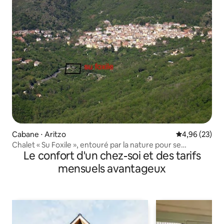
Cabane ⋅ Aritzo
Évaluation mo
4,96 (23)
Chalet « Su Foxile », entouré par la nature pour se
Le confort d'un chez-soi et des tarifs
détendre
mensuels avantageux