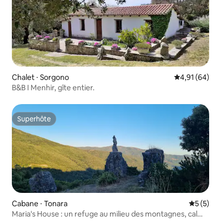
Chalet ⋅ Sorgono
Évaluation mo
4,91 (64)
B&B I Menhir, gîte entier.
Superhôte
Superhôte
Cabane ⋅ Tonara
Évaluatio
5 (5)
Maria's House : un refuge au milieu des montagnes, calme