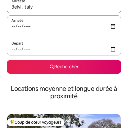
Adresse
Lorsque les résultats s'affichent, utilisez les flèches vers le hau
Arrivée
Départ
Rechercher
Locations moyenne et longue durée à
proximité
Coup de cœur voyageurs
Coups de cœur voyageurs les plus appréciés