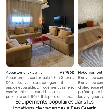
Appartement ⋅ بن جرير
Évaluation moyenne sur la ba
3,75 (4)
Hébergement ⋅ Be
Appartement confortable à Ben Guerir
Bienvenue dans n
près de l'UM6P
confortable et ch
Détendez-vous dans ce logement
Bienvenue dans n
unique et paisible. Un logement calme et
chaleureuse et con
confortable au cœur d'Ibn Jarir, à
parfaite pour les f
proximité de l'UM6P. Il dispose de deux
les voyageurs d'affaires. L'a
Équipements populaires dans les
chambres, d'une connexion Wi-Fi rapide
dispose de : * 2 chambres confortables *
et d'une cuisine équipée. Il est idéal pour
Un séjour spacieux
locations de vacances à Ben Guerir