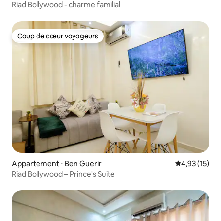
Riad Bollywood - charme familial
Coup de cœur voyageurs
Coup de cœur voyageurs
Appartement ⋅ Ben Guerir
Évaluation mo
4,93 (15)
Riad Bollywood – Prince's Suite