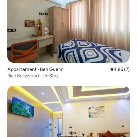
Appartement ⋅ Ben Guerir
Évaluation m
4,86 (7)
Riad Bollywood - UniStay