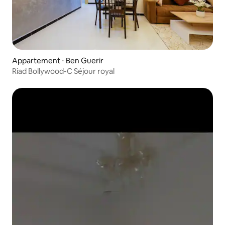
Appartement ⋅ Ben Guerir
‎Riad Bollywood-C Séjour royal