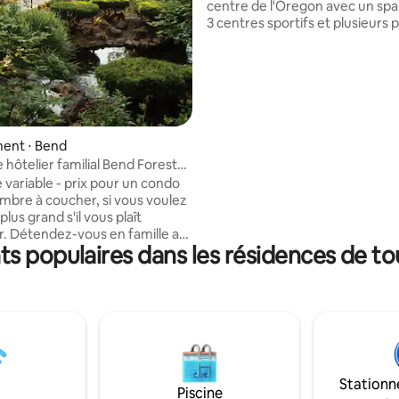
centre de l'Oregon avec un spa
3 centres sportifs et plusieurs p
Les amateurs de golf adoreront
3 parcours ouverts toute l'anné
Entouré par les montagnes de l
Cascade, ce complexe hôtelier
escapade idéale avec plus de 3
de soleil et moins de 23 cm de
précipitations par an. Veuillez lire
ent ⋅ Bend
l'intégralité du règlement intér
hôtelier familial Bend Forest
de réserver.
ent 1 chambre pour
 variable - prix pour un condo
nes
mbre à coucher, si vous voulez
lus grand s'il vous plaît
 Détendez-vous en famille au
s populaires dans les résidences de to
ountain, dans le centre de
 La propriété a beaucoup de
aire sur place, ainsi que dans
ns. Cette station balnéaire
 National Forest vous entoure
s, de lacs, de prairies, de
'aventure, de festivals, et plus
ec 300 jours de soleil et des
Stationn
 montagneux à couper le
Piscine