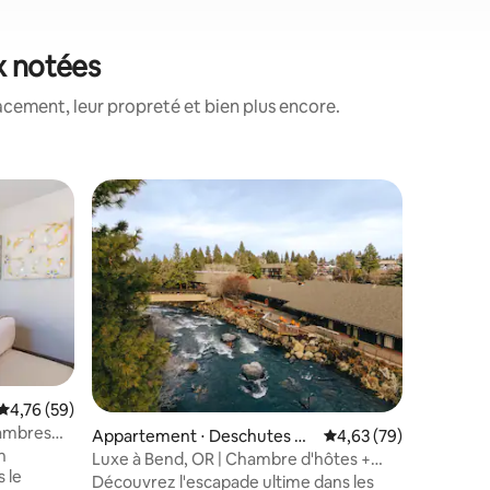
x notées
acement, leur propreté et bien plus encore.
Évaluation moyenne sur la base de 59 commentaires : 4,76 sur 5
4,76 (59)
Appartem
unty
hambres
Luxe à B
Appartement ⋅ Deschutes C
Évaluation moyenne su
4,63 (79)
Deluxe p
n
Détendez
ounty
Luxe à Bend, OR | Chambre d'hôtes +
 le
pittoresq
Expérience dans la nature
Découvrez l'escapade ultime dans les