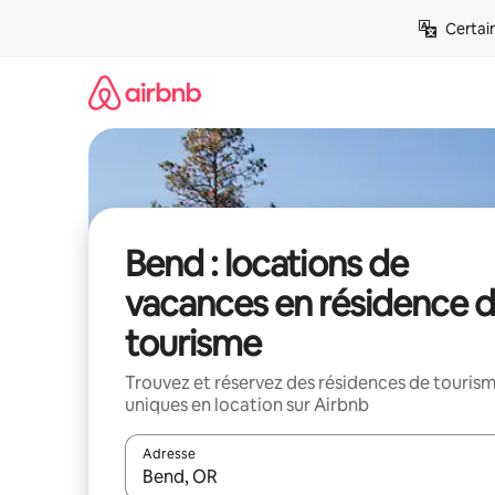
Aller
Certai
directement
au
contenu
Bend : locations de
vacances en résidence 
tourisme
Trouvez et réservez des résidences de touris
uniques en location sur Airbnb
Adresse
Lorsque les résultats s'affichent, utilisez les flèc