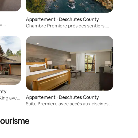
mmentaires : 5 sur 5
Appartement ⋅ Deschutes County
u
Chambre Premiere près des sentiers,
rapides, randonnée, golf
nty
Appartement ⋅ Deschutes County
 King avec
Suite Premiere avec accès aux piscines,
jacuzzi, spa
tourisme