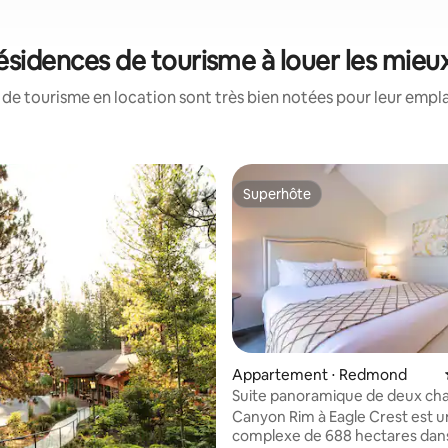
résidences de tourisme à louer les mieu
de tourisme en location sont très bien notées pour leur empl
Superhôte
Superhôte
Appartement ⋅ Redmond
Suite panoramique de deux c
près de Redmond
Canyon Rim à Eagle Crest est u
complexe de 688 hectares dans