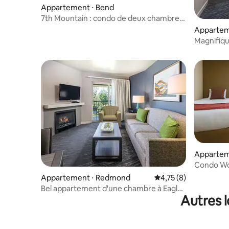
Appartement ⋅ Bend
7th Mountain : condo de deux chambres
avec baignoire à jets !
Appartem
Magnifiq
chambres
Appartem
Condo Wor
8 couchag
Appartement ⋅ Redmond
Évaluation moyenne s
4,75 (8)
Bel appartement d'une chambre à Eagle
Autres 
Crest