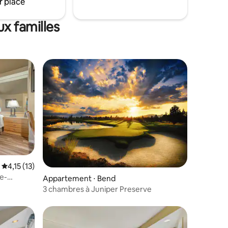
r place
x familles
ntaires : 4,21 sur 5
Évaluation moyenne sur la base de 13 commentaires : 4,15 sur 5
4,15 (13)
e-
Appartement ⋅ Bend
3 chambres à Juniper Preserve