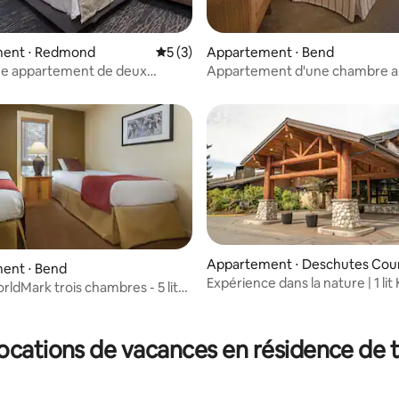
ent ⋅ Redmond
Évaluation moyenne sur la base de 3 co
5 (3)
Appartement ⋅ Bend
ue appartement de deux
Appartement d'une chambre a
 - WorldMark EagleCrest
Seventh Mountain Resort
Appartement ⋅ Deschutes Cou
ent ⋅ Bend
Expérience dans la nature | 1 lit
ldMark trois chambres - 5 lits,
vue sur la rivière + classé ADA
es !
ur la base de 8 commentaires : 4,75 sur 5
locations de vacances en résidence de 