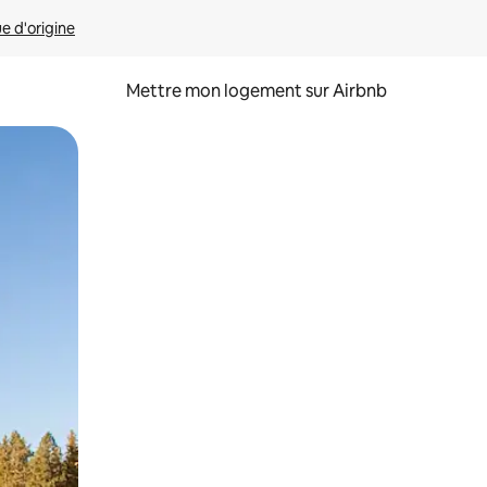
ue d'origine
Mettre mon logement sur Airbnb
sant glisser.