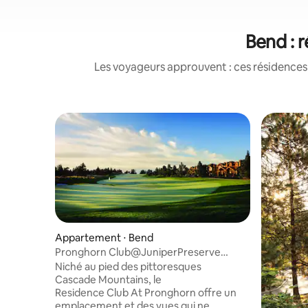
Bend : 
Les voyageurs approuvent : ces résidences 
Appartement ⋅ Bend
Pronghorn Club@JuniperPreserve
4 chambres
Niché au pied des pittoresques
Cascade Mountains, le
Residence Club At Pronghorn offre un
emplacement et des vues qui ne