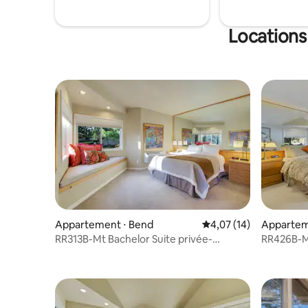
souffle, e
du mont 
Locations
Appartement ⋅ Bend
Évaluation moyenne su
4,07 (14)
Appartem
RR313B-Mt Bachelor Suite privée-
RR426B-Mt
Commodités de villégiature
Commodité