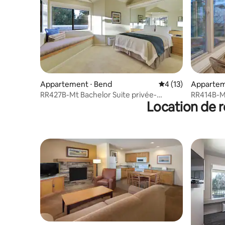
Appartement ⋅ Bend
Évaluation moyenne
4 (13)
Appartem
RR427B-Mt Bachelor Suite privée-
RR414B-Mt
Location de r
Commodités de villégiature
Commodi