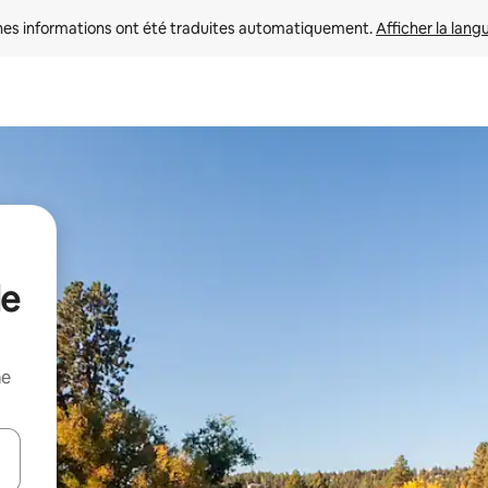
nes informations ont été traduites automatiquement. 
Afficher la lang
de
me
hes vers le haut et vers le bas pour les parcourir ou en appuyant et en fai