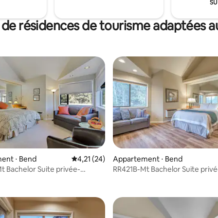
su
t c'est le chalet le plus proche
Bachelor
 de résidences de tourisme adaptées au
r la base de 14 commentaires : 4,07 sur 5
ent ⋅ Bend
Évaluation moyenne sur la base de 24 comme
4,21 (24)
Appartement ⋅ Bend
 Bachelor Suite privée-
RR421B-Mt Bachelor Suite privé
s de villégiature
Commodités de villégiature