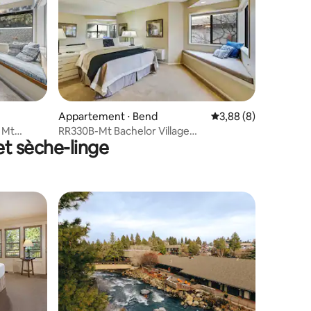
entaires : 4,5 sur 5
Appartement ⋅ Bend
Évaluation moyenne s
3,88 (8)
 Mt
RR330B-Mt Bachelor Village
et sèche-linge
Commodités-Suite privée