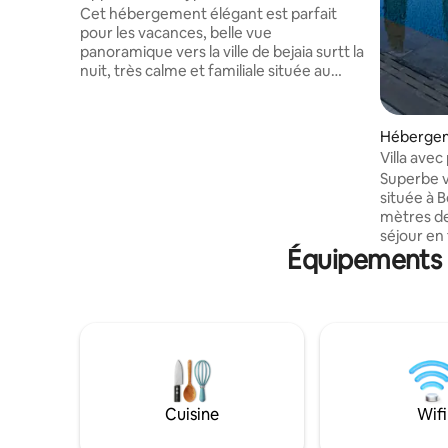
Cet hébergement élégant est parfait
pour les vacances, belle vue
panoramique vers la ville de bejaia surtt la
nuit, très calme et familiale située au
7eme étage avec ascenseur, bien équipé
, doté par une machine à laver, séchoir,
eaux h24, cafetière capsules et
Héberge
panineuse, micro-ondes, 40Go
Villa avec
d'internet smart TV, Netflix, 2
Superbe v
climatiseurs 12kw espace jeux pr enfants.
située à B
Sauf que avant de rentrer au parking il y a
mètres de 
une piste de 200 mètres n'est pas
séjour en 
goudronnée. mais bien pavé a cause des
Équipements p
comprend
travaux communal.
parentale
convivial e
profitere
avec parki
détendre 
commerces
centre-vi
Cuisine
Wifi