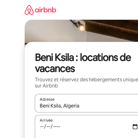
Aller
directement
au
contenu
Beni Ksila : locations de
vacances
Trouvez et réservez des hébergements uniqu
sur Airbnb
Adresse
Lorsque les résultats s'affichent, utilisez les flèc
Arrivée