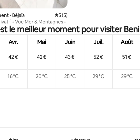
e sur la base de 5 commentaires : 5 sur 5
nt ⋅ Béjaïa
Évaluation moyenne sur la base de 5 co
5 (5)
rivatif • Vue Mer & Montagnes •
st le meilleur moment pour visiter Beni 
Avr.
Mai
Juin
Juil.
Août
42 €
42 €
43 €
52 €
51 €
16 °C
20 °C
25 °C
29 °C
29 °C