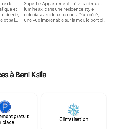
cuisinièr
tre de
Superbe Appartement très spacieux et
Climatise
ratique et
lumineux, dans une résidence style
: épicerie,
colonial avec deux balcons. D'un côté,
e et salle
une vue imprenable sur la mer, le port de
pied. Gare
Béjaia et de l'autre côté sur la vieille ville
s, idéal
et l'emblématique Rue du Viellard.
ésidence
L’appartement est situé au coeur de
ntaires : 4,67 sur 5
g de
l’ancienne ville de Béjaia, à deux minutes
seur, il
à pied de la place Gueydon et proche des
 la
lieux touristiques incontournables (Brise
Un
de mer, Cap Carbon,Les Aiguades,
nfort,
Gouraya...) et à 15 minutes en voiture de
l'aéroport.
s à Beni Ksila
ement gratuit
Climatisation
r place