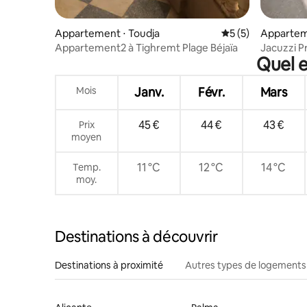
Appartement ⋅ Toudja
Évaluation moyenn
5 (5)
Apparteme
Appartement2 à Tighremt Plage Béjaïa
Jacuzzi P
Quel e
Mois
Janv.
Févr.
Mars
45 €
44 €
43 €
Prix
moyen
11 °C
12 °C
14 °C
Temp.
moy.
Destinations à découvrir
Destinations à proximité
Autres types de logements