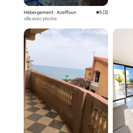
Hébergement ⋅ Azeffoun
Évaluation moyenn
5 (3)
villa avec piscine