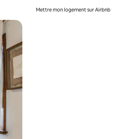
Mettre mon logement sur Airbnb
sant glisser.