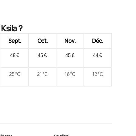
mmentaires : 5 sur 5
Ksila ?
Sept.
Oct.
Nov.
Déc.
48 €
45 €
45 €
44 €
25 °C
21 °C
16 °C
12 °C