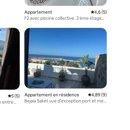
Appartement
Évaluation moyenne 
4,6 (5)
F2 avec piscine collective. 2 ème étage
gauche
Appartement en résidence
Évaluation moyenne s
4,89 (9)
Évaluation moyenne sur la base de 5 commentaires : 5 sur 5
5 (5)
Bejaia Saket vue d’exception port et mer
e entre
Sun Rise