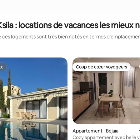
Ksila : locations de vacances les mieux 
: ces logements sont très bien notés en termes d'emplacement
te
Coup de cœur voyageurs
te
Coup de cœur voyageurs
Appartement ⋅ Béjaïa
r la base de 17 commentaires : 4,94 sur 5
Cozy appartement avec belle v