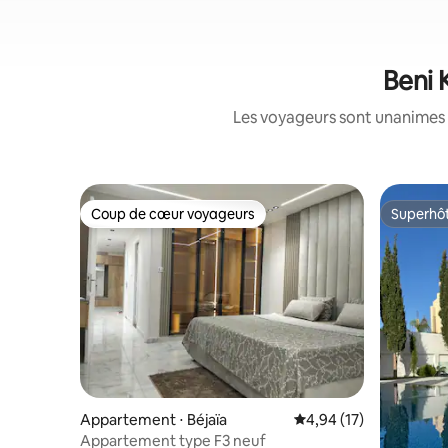
Beni 
Les voyageurs sont unanimes 
Coup de cœur voyageurs
Superhô
Coup de cœur voyageurs
Superhô
Appartement ⋅ Béjaïa
Évaluation moyenne su
4,94 (17)
Appartement type F3 neuf