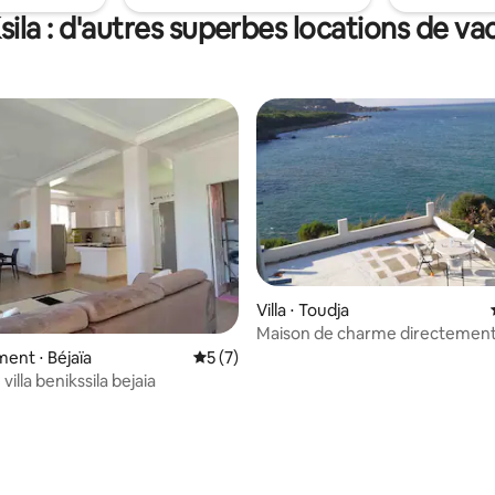
sila : d'autres superbes locations de v
Villa ⋅ Toudja
Maison de charme directement 
mer
nt ⋅ Béjaïa
Évaluation moyenne sur la base de 7 co
5 (7)
villa benikssila bejaia