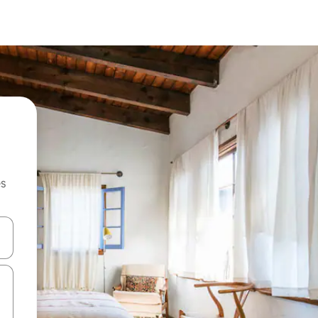
es
hes vers le haut et vers le bas pour les parcourir ou en appuyant et en fai