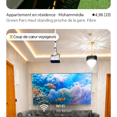
Appartement en résidence ⋅ Mohammédia
Évaluation mo
4,96 (23)
Green Parc Haut standing proche de la gare. Fibre
Coup de cœur voyageurs
Coups de cœur voyageurs les plus appréciés