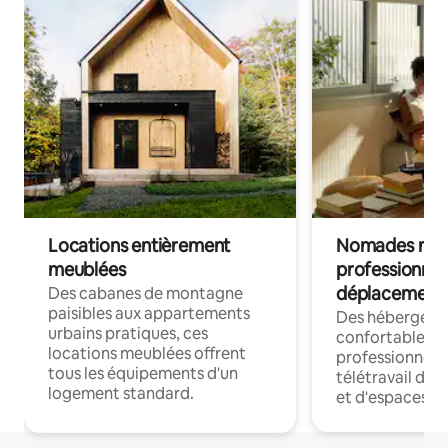
Locations entièrement
Nomades num
meublées
professionnel
déplacement
Des cabanes de montagne
paisibles aux appartements
Des hébergem
urbains pratiques, ces
confortables p
locations meublées offrent
professionnels
tous les équipements d'un
télétravail dis
logement standard.
et d'espaces de