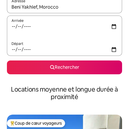
Adresse
Lorsque les résultats s'affichent, utilisez les flèches vers le hau
Arrivée
Départ
Rechercher
Locations moyenne et longue durée à
proximité
Coup de cœur voyageurs
Coups de cœur voyageurs les plus appréciés