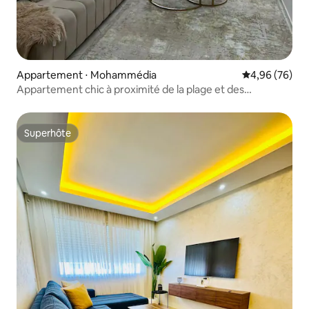
Appartement ⋅ Mohammédia
Évaluation mo
4,96 (76)
Appartement chic à proximité de la plage et des
autoroutes
Superhôte
Superhôte