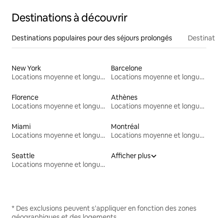
Destinations à découvrir
Destinations populaires pour des séjours prolongés
Destinati
New York
Barcelone
Locations moyenne et longue durée
Locations moyenne et longue durée
Florence
Athènes
Locations moyenne et longue durée
Locations moyenne et longue durée
Miami
Montréal
Locations moyenne et longue durée
Locations moyenne et longue durée
Seattle
Afficher plus
Locations moyenne et longue durée
* Des exclusions peuvent s'appliquer en fonction des zones
géographiques et des logements.