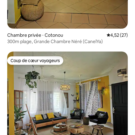
Chambre privée ⋅ Cotonou
Évaluation mo
4,52 (27)
300m plage, Grande Chambre Néré (CanelYa)
Coup de cœur voyageurs
Coup de cœur voyageurs