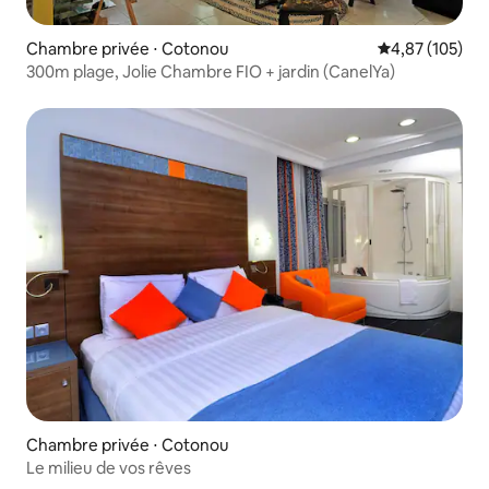
Chambre privée ⋅ Cotonou
Évaluation moy
4,87 (105)
300m plage, Jolie Chambre FIO + jardin (CanelYa)
Chambre privée ⋅ Cotonou
Le milieu de vos rêves