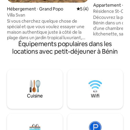
Appartement ⋅ Ab
Hébergement ⋅ Grand Popo
Évaluation moyenne sur la 
5 (4)
Résidence St-Cypr
Villa Svan
appartement sur 1
Découvrez la puis
Si vous cherchez quelque chose de
Bénin dans un co
spécial et que vous voulez essayer une
d'une chambre. Av
maison authentique juste à côté de la
kitchenette, sa tél
plage dans un jardin tropical luxuriant,
climatisation, c'es
Équipements populaires dans les
mais avec toutes les commodités, mais
idéal pour explorer
pas un hôtel. Alors VILLA SWAN est ce
locations avec petit-déjeuner à Bénin
marchés locaux et 
que vous recherchez ! La plage de
et profitez de l'ho
plusieurs kilomètres de long invite à de
propriétaire et de 
longues promenades, peut-être avec les
prix comprend le t
merveilleux chiens de la maison,
à l'appartement, l
Patience et Chochou. Pourtant, vous
d'électricité d'une
êtes au centre du village à distance de
nettoyage. Salle d
marche des restaurants de différentes
demande
gammes de prix et du centre culturel
Cuisine
Wifi
Villa Karo. Convient également pour les
affaires artistiques et les séjours longue
durée