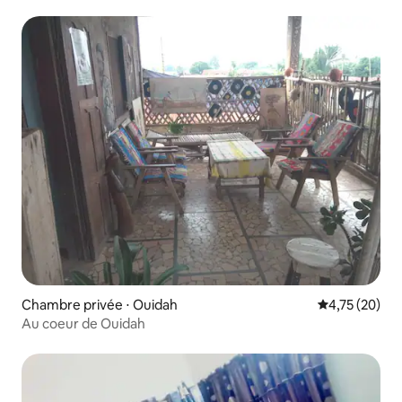
Chambre privée ⋅ Ouidah
Évaluation mo
4,75 (20)
Au coeur de Ouidah