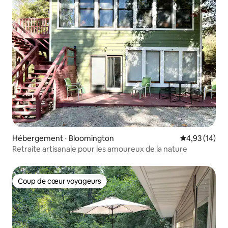
Hébergement ⋅ Bloomington
Évaluation mo
4,93 (14)
Retraite artisanale pour les amoureux de la nature
Coup de cœur voyageurs
Coup de cœur voyageurs