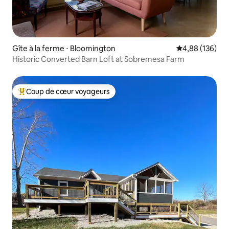
Gîte à la ferme ⋅ Bloomington
Évaluation moy
4,88 (136)
Historic Converted Barn Loft at Sobremesa Farm
Coup de cœur voyageurs
Coups de cœur voyageurs les plus appréciés