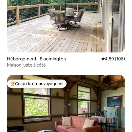
Hébergement ⋅ Bloomington
Évaluation moy
4,89 (106)
Maison juste à côté
Coup de cœur voyageurs
Coups de cœur voyageurs les plus appréciés