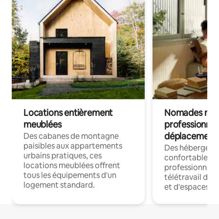
Locations entièrement
Nomades num
meublées
professionnel
déplacement
Des cabanes de montagne
paisibles aux appartements
Des hébergem
urbains pratiques, ces
confortables p
locations meublées offrent
professionnels
tous les équipements d'un
télétravail dis
logement standard.
et d'espaces de