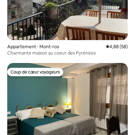
Appartement ⋅ Mont-ros
Évaluation mo
4,88 (58)
Charmante maison au coeur des Pyrénées
Coup de cœur voyageurs
Coup de cœur voyageurs