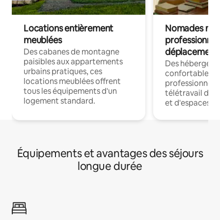
Locations entièrement
Nomades num
meublées
professionnel
déplacement
Des cabanes de montagne
paisibles aux appartements
Des hébergem
urbains pratiques, ces
confortables p
locations meublées offrent
professionnels
tous les équipements d'un
télétravail dis
logement standard.
et d'espaces de
Équipements et avantages des séjours
longue durée