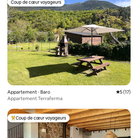
Coup de cœur voyageurs
Coup de cœur voyageurs
Appartement ⋅ Baro
Évaluation
5 (17)
Appartement Terraferma
Coup de cœur voyageurs
Coups de cœur voyageurs les plus appréciés