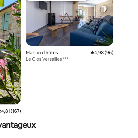
taires : 4,99 sur 5
Maison d'hôtes
Évaluation moyenne su
4,98 (96)
Le Clos Versailles ***
valuation moyenne sur la base de 167 commentaires : 4,81 sur 5
4,81 (167)
avantageux