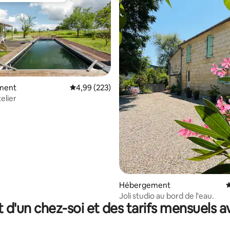
ment
Évaluation moyenne sur la base de 223 commen
4,99 (223)
elier
sur la base de 65 commentaires : 5 sur 5
Hébergement
É
Joli studio au bord de l'eau.
t d'un chez-soi et des tarifs mensuels 