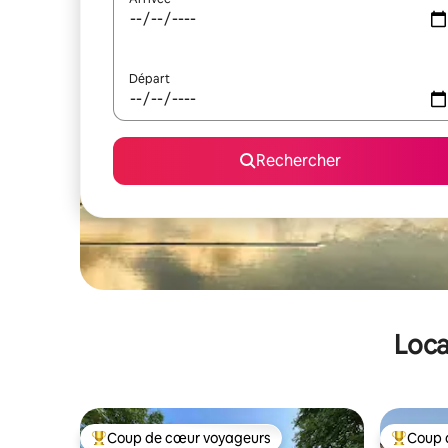
Départ
Rechercher
Loca
Coup de cœur voyageurs
Coup 
Coups de cœur voyageurs les plus appréciés
Coups de