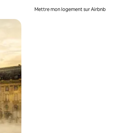
Mettre mon logement sur Airbnb
sant glisser.