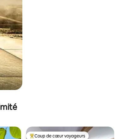
imité
Coup de cœur voyageurs
Coups de cœur voyageurs les plus appréciés