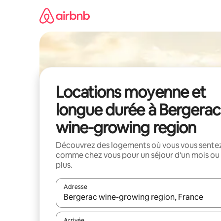
Aller
directement
au
contenu
Locations moyenne et
longue durée à Bergerac
wine-growing region
Découvrez des logements où vous vous sente
comme chez vous pour un séjour d'un mois ou
plus.
Adresse
Lorsque les résultats s'affichent, utilisez les flèc
Arrivée