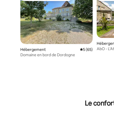
Héberge
AbO - L'At
Hébergement
Évaluation moyenne 
5 (65)
Domaine en bord de Dordogne
Le confor