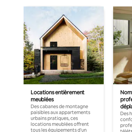
Locations entièrement
Noma
meublées
prof
dépl
Des cabanes de montagne
paisibles aux appartements
Des 
urbains pratiques, ces
confo
locations meublées offrent
profe
tous les équipements d'un
télét