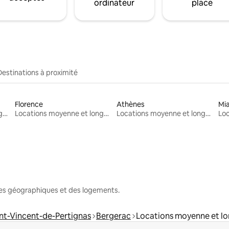
ordinateur
place
Destinations à proximité
Florence
Athènes
Mi
Locations moyenne et longue durée
Locations moyenne et longue durée
Locations moyenne et longue durée
nes géographiques et des logements.
nt-Vincent-de-Pertignas
Bergerac
Locations moyenne et l