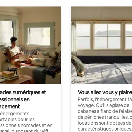
des numériques et
Vous allez vous y plaire
essionnels en
Parfois, l'hébergement fai
voyage. Qu'il s'agisse de
acement
cabanes à flanc de falais
hébergements
de péniches tranquilles, 
rtables pour les
locations sont dotées de
ssionnels nomades et en
caractéristiques uniques
ravail disposant du wifi