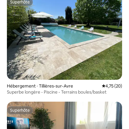
Superhôte
Superhôte
Hébergement ⋅ Tillières-sur-Avre
Évaluation mo
4,75 (20)
Superbe longère - Piscine - Terrains boules/basket
Superhôte
Superhôte