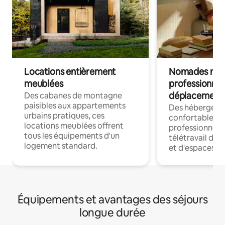
Locations entièrement
Nomades num
meublées
professionnel
déplacement
Des cabanes de montagne
paisibles aux appartements
Des hébergem
urbains pratiques, ces
confortables p
locations meublées offrent
professionnels
tous les équipements d'un
télétravail dis
logement standard.
et d'espaces de
Équipements et avantages des séjours
longue durée