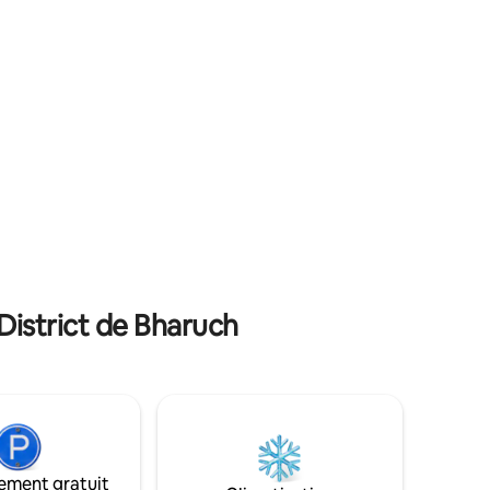
 avez
calme où vous pourrez vous détendre,
s
renouer avec la nature et profiter d'une
vie tranquille à la campagne. Il y a des
 d'un
chiens sur le campus, mais ils traînent
généralement autour de l'entrée.
District de Bharuch
ement gratuit