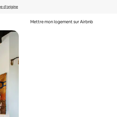
ue d'origine
Mettre mon logement sur Airbnb
sant glisser.