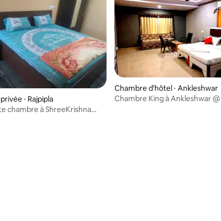
Chambre d'hôtel ⋅ Ankleshwar
Chambre King à Ankleshwar @
rivée ⋅ Rajpipla
Aeron Plaza
e chambre à ShreeKrishna
veli