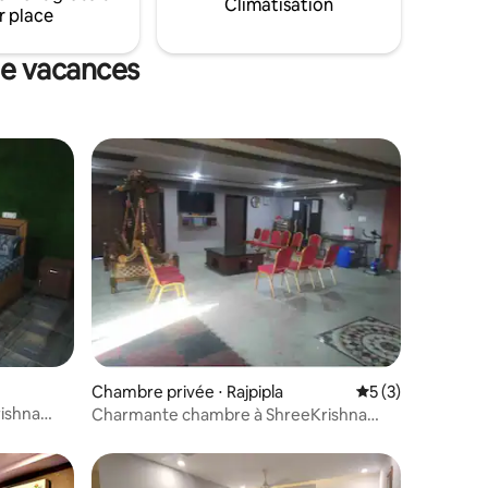
Climatisation
r place
 de vacances
Chambre privée ⋅ Rajpipla
Évaluation moyenn
5 (3)
ntaires : 4,78 sur 5
ishna
Charmante chambre à ShreeKrishna
Miracle Haveli