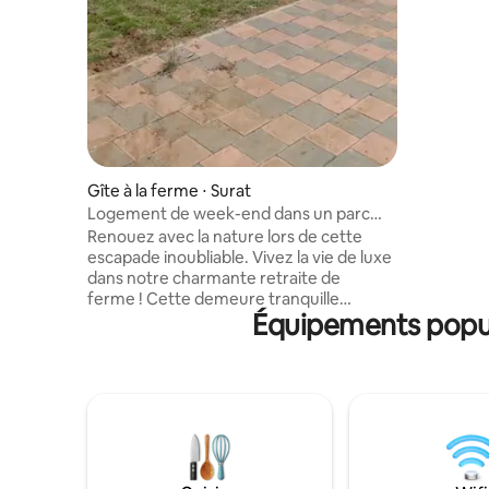
emplaceme
rocade VU
ouvrir pr
loin de la 
environne
circulatio
Gîte à la ferme ⋅ Surat
Logement de week-end dans un parc
naturel
Renouez avec la nature lors de cette
escapade inoubliable. Vivez la vie de luxe
dans notre charmante retraite de
ferme ! Cette demeure tranquille
Équipements popula
bénéficie d'une atmosphère sereine
avec 2 chambres confortables, un hall
spacieux parfaitement intégré avec une
cuisine et une salle de bain bien
équipées. Plongez dans la détente avec
votre piscine privée. Profitez
d'équipements modernes, y compris un
réfrigérateur, une climatisation, un
purificateur d'eau, une bouteille de gaz