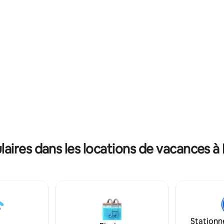
nt est à 2 minutes de la
commodité : tout ce dont vous
DA 75 mt proposée qui devrait
besoin se trouve à quelques pa
ochainement. Ce logement est
seulement. Des intérieurs sobres,
ville (10 min), ce qui offre un
l'ombre des arbres et la chaleur
ment sans pollution et sans
accueil attentionné. Venez trouver la
n.
paix et l'harmonie à ĀLAYA.
ires dans les locations de vacances à 
Stationn