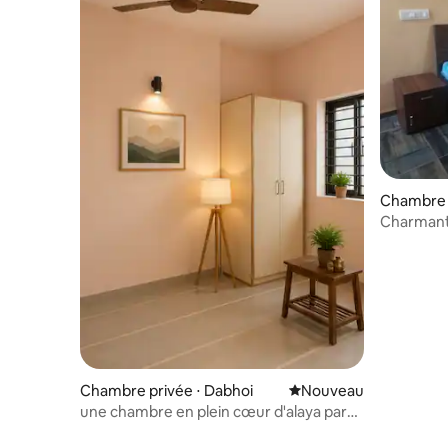
Chambre p
Charmant
Miracle Ha
Chambre privée ⋅ Dabhoi
Nouvel hébergement
Nouveau
une chambre en plein cœur d'alaya par
Adishri