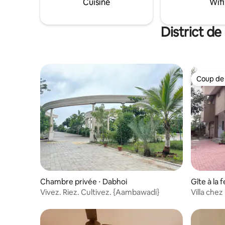
Cuisine
Wifi
et une cuisinière. Les équipements
supplémentaires comprennent une
deuxième salle de bain, un balcon, une
District de
terrasse et un jardin luxuriant.
Coup de
Coup de
Chambre privée ⋅ Dabhoi
Gîte à la
Vivez. Riez. Cultivez. {Aambawadi}
Villa chez
nature na