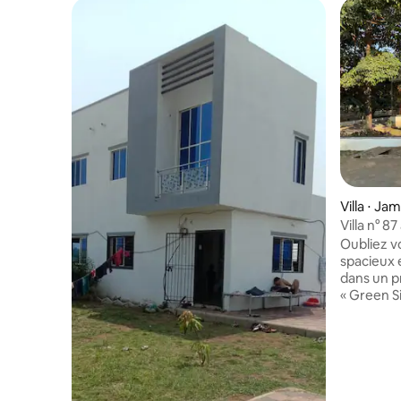
Villa ⋅ Ja
Villa n° 8
complexe 
Oubliez v
spacieux e
dans un p
« Green Si
luxuriant
de jardin 
sur un te
une conne
Vadodara 
l'aéropor