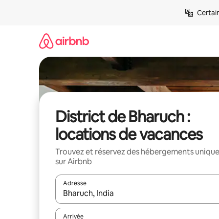
Aller
Certai
directement
au
contenu
District de Bharuch :
locations de vacances
Trouvez et réservez des hébergements uniqu
sur Airbnb
Adresse
Lorsque les résultats s'affichent, utilisez les flèc
Arrivée