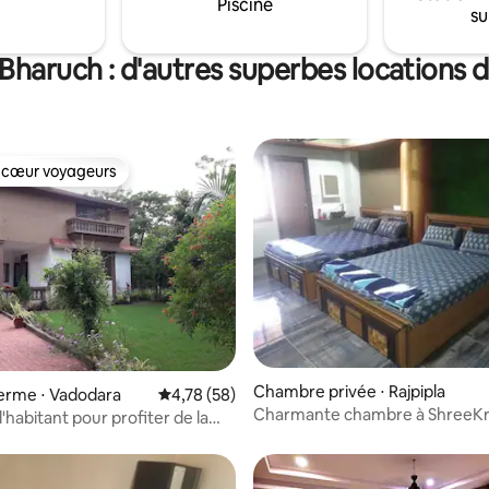
Piscine
su
 Bharuch : d'autres superbes locations
 cœur voyageurs
 cœur voyageurs
Chambre privée ⋅ Rajpipla
 ferme ⋅ Vadodara
Évaluation moyenne sur la base de 58 comme
4,78 (58)
Charmante chambre à ShreeKr
 l'habitant pour profiter de la
Miracle Haveli
turellement.