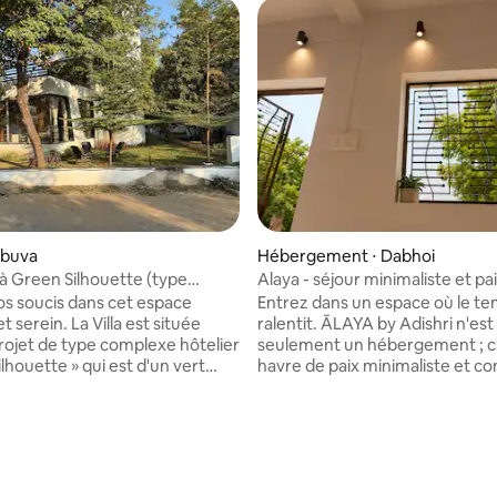
mbuva
Hébergement ⋅ Dabhoi
7 à Green Silhouette (type
Alaya - séjour minimaliste et pai
hôtelier)
ville
os soucis dans cet espace
Entrez dans un espace où le t
t serein. La Villa est située
ralentit. ĀLAYA by Adishri n'est
rojet de type complexe hôtelier
seulement un hébergement ; c
lhouette » qui est d'un vert
havre de paix minimaliste et co
 et qui dispose de quatre zones
conçu pour ceux qui recherch
différentes. Le projet se trouve
escapade méditative. Entouré par des
rrain de 700000 pieds carrés et
arbres Neem et Jamun, qui cré
ctivité très pratique de
ambiance naturelle, en harmon
à l'autoroute de Mumbai et à
l'environnement. Découvrez u
t de Vadodara également. Cet
de vie unique et profitez de la