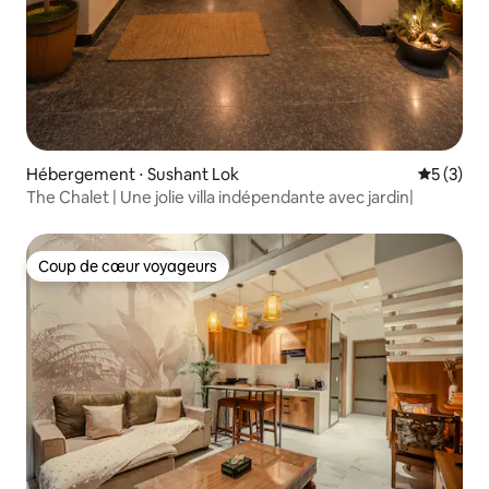
Hébergement ⋅ Sushant Lok
Évaluatio
5 (3)
The Chalet | Une jolie villa indépendante avec jardin|
Coup de cœur voyageurs
Coup de cœur voyageurs