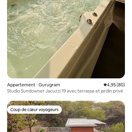
Appartement ⋅ Gurugram
Évaluation mo
4,95 (80)
Studio Sundowner Jacuzzi 19 avec terrasse et jardin privé
Coup de cœur voyageurs
Coup de cœur voyageurs