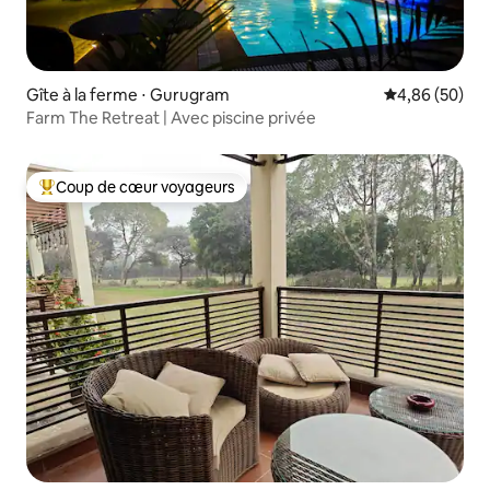
Gîte à la ferme ⋅ Gurugram
Évaluation mo
4,86 (50)
Farm The Retreat | Avec piscine privée
Coup de cœur voyageurs
Coups de cœur voyageurs les plus appréciés