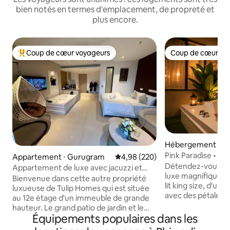
bien notés en termes d'emplacement, de propreté et
plus encore.
Coup de cœur voyageurs
Coup de cœur vo
Coups de cœur voyageurs les plus appréciés
Coup de cœur vo
Hébergement ⋅ Se
Pink Paradise • Ja
Appartement ⋅ Gurugram
Évaluation moyenne sur la base 
4,98 (220)
cinéma
Détendez-vous da
Appartement de luxe avec jacuzzi et
luxe magnifiqueme
patio de jardin
Bienvenue dans cette autre propriété
lit king size, d'un
luxueuse de Tulip Homes qui est située
avec des pétales 
au 12e étage d'un immeuble de grande
privé en plein air 
hauteur. Le grand patio de jardin et le
Netflix, d'une cui
Équipements populaires dans les
jacuzzi 2 places le rendent unique en
équipée, d'un salo
classe. L'endroit est parfait pour se