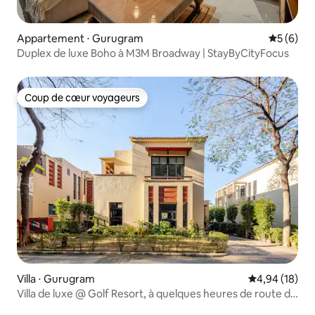
Appartement ⋅ Gurugram
Évaluatio
5 (6)
Duplex de luxe Boho à M3M Broadway | StayByCityFocus
Coup de cœur voyageurs
Coup de cœur voyageurs
Villa ⋅ Gurugram
Évaluation mo
4,94 (18)
Villa de luxe @ Golf Resort, à quelques heures de route de
Delhi