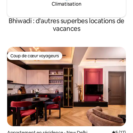
Climatisation
Bhiwadi : d'autres superbes locations de
vacances
Coup de cœur voyageurs
Coup de cœur voyageurs
Appartement en résidence ⋅ New Delhi
Évaluation
5 (17)