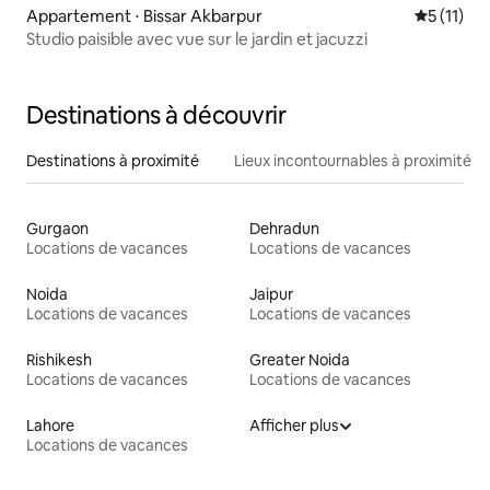
Appartement ⋅ Bissar Akbarpur
Évaluatio
5 (11)
Studio paisible avec vue sur le jardin et jacuzzi
Destinations à découvrir
Destinations à proximité
Lieux incontournables à proximité
Gurgaon
Dehradun
Locations de vacances
Locations de vacances
Noida
Jaipur
Locations de vacances
Locations de vacances
Rishikesh
Greater Noida
Locations de vacances
Locations de vacances
Lahore
Afficher plus
Locations de vacances