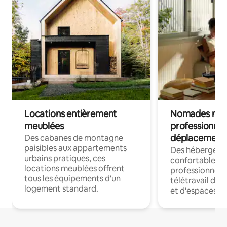
Locations entièrement
Nomades num
meublées
professionnel
déplacement
Des cabanes de montagne
paisibles aux appartements
Des hébergem
urbains pratiques, ces
confortables p
locations meublées offrent
professionnels
tous les équipements d'un
télétravail dis
logement standard.
et d'espaces de