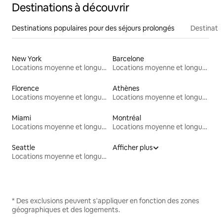
Destinations à découvrir
Destinations populaires pour des séjours prolongés
Destinati
New York
Barcelone
Locations moyenne et longue durée
Locations moyenne et longue durée
Florence
Athènes
Locations moyenne et longue durée
Locations moyenne et longue durée
Miami
Montréal
Locations moyenne et longue durée
Locations moyenne et longue durée
Seattle
Afficher plus
Locations moyenne et longue durée
* Des exclusions peuvent s'appliquer en fonction des zones
géographiques et des logements.