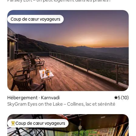
Coup de cœur voyageurs
Coup de cœur voyageurs
Hébergement ⋅ Karnvadi
Évaluation
5 (10)
SkyGram Eyes on the Lake – Collines, lac et sérénité
Coup de cœur voyageurs
Coups de cœur voyageurs les plus appréciés