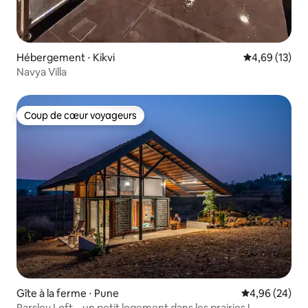
Hébergement ⋅ Kikvi
Évaluation mo
4,69 (13)
Navya Villa
Coup de cœur voyageurs
Coup de cœur voyageurs
Gîte à la ferme ⋅ Pune
Évaluation mo
4,96 (24)
Parsley Loft – un petit logement dans les prairies !