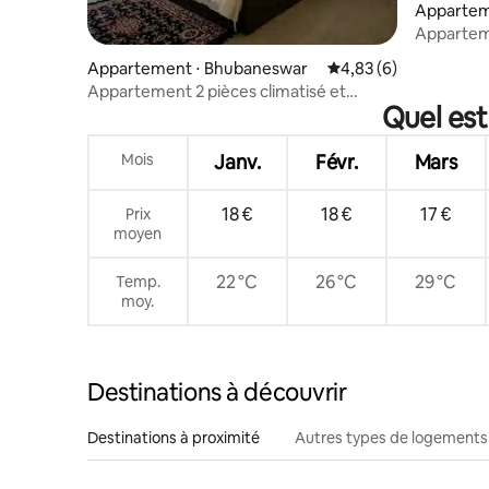
Appartem
arpur
Apparteme
C Spur B
Appartement ⋅ Bhubaneswar
Évaluation moyenne s
4,83 (6)
Appartement 2 pièces climatisé et
Quel est
paisible près de l'aéroport et de la gare
Mois
Janv.
Févr.
Mars
18 €
18 €
17 €
Prix
moyen
22 °C
26 °C
29 °C
Temp.
moy.
Destinations à découvrir
Destinations à proximité
Autres types de logements