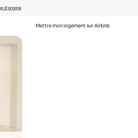
ue d'origine
Mettre mon logement sur Airbnb
sant glisser.