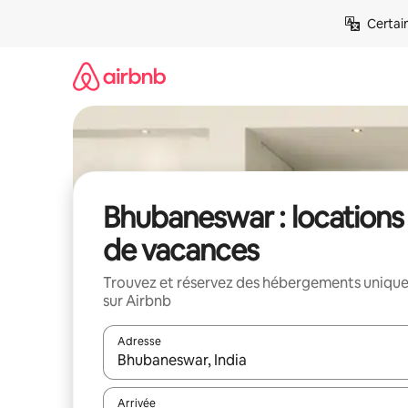
Aller
Certai
directement
au
contenu
Bhubaneswar : locations
de vacances
Trouvez et réservez des hébergements uniqu
sur Airbnb
Adresse
Lorsque les résultats s'affichent, utilisez les flèc
Arrivée