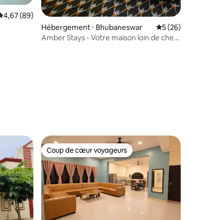
Évaluation moyenne sur la base de 89 commentaires : 4,67 sur 5
4,67 (89)
mmentaires : 5 sur 5
Hébergement ⋅ Bhubaneswar
Évaluation moyenne
5 (26)
Amber Stays - Votre maison loin de chez
vous.
Coup de cœur voyageurs
Coup de cœur voyageurs