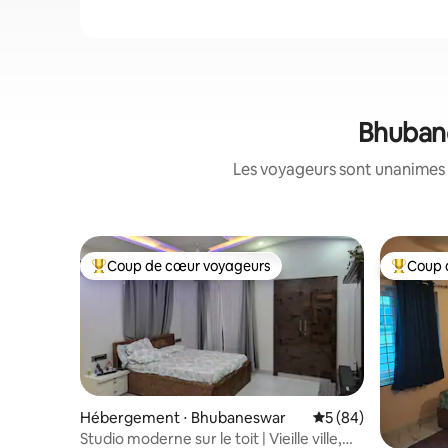
Bhubane
Les voyageurs sont unanimes 
Coup de cœur voyageurs
Coup 
Coups de cœur voyageurs les plus appréciés
Coups de
Hébergement ⋅ Bhubaneswar
Évaluation moyenne 
5 (84)
Studio moderne sur le toit | Vieille ville,