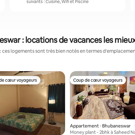
suivants : Cuisine, Wifi et Piscine
swar : locations de vacances les mieu
: ces logements sont très bien notés en termes d'emplacement
de cœur voyageurs
Coup de cœur voyageurs
 cœur voyageurs les plus appréciés
Coup de cœur voyageurs
sur la base de 84 commentaires : 5 sur 5
Appartement ⋅ Bhubaneswar
Money plant - 2bhk à Saheed Na