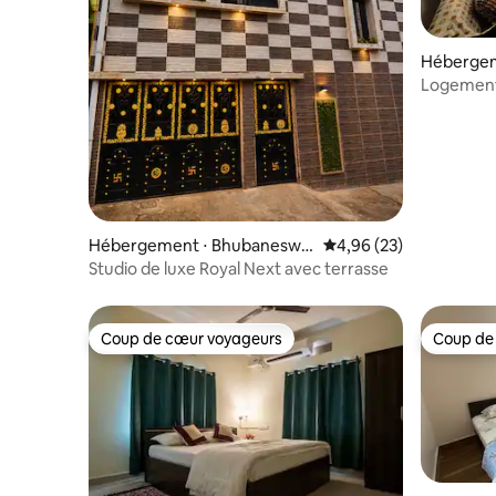
Hébergem
Logement 
Hébergement ⋅ Bhubaneswa
Évaluation moyenne sur
4,96 (23)
r
Studio de luxe Royal Next avec terrasse
Coup de cœur voyageurs
Coup de
Coup de cœur voyageurs
Coup de