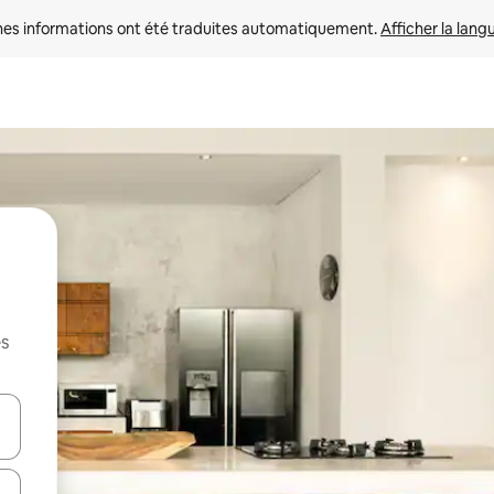
nes informations ont été traduites automatiquement. 
Afficher la lang
es
hes vers le haut et vers le bas pour les parcourir ou en appuyant et en fai