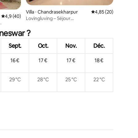
ntaires : 4,92 sur 5
Villa ⋅ Chandrasekharpur
Évaluation moyenne su
4,85 (20)
Évaluation moyenne sur la base de 40 commentaires : 4,9 sur 5
4,9 (40)
Lovingluving – Séjour
Signature | 3 chambres, salon et
cuisine | Logement spacieux
aneswar ?
Sept.
Oct.
Nov.
Déc.
16 €
17 €
17 €
18 €
29 °C
28 °C
25 °C
22 °C