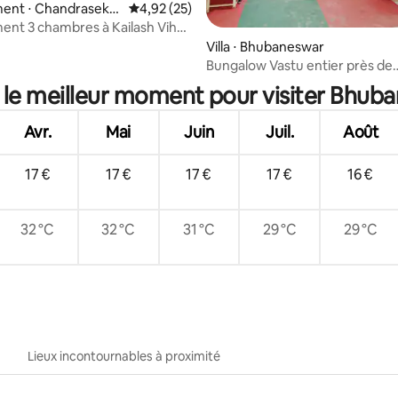
ent ⋅ Chandrasekh
Évaluation moyenne sur la base de 25 comme
4,92 (25)
nt 3 chambres à Kailash Vihar,
hubaneswar
Villa ⋅ Bhubaneswar
ur la base de 6 commentaires : 4,83 sur 5
Bungalow Vastu entier près de
Khandagiri et Udayagiri
 le meilleur moment pour visiter Bhub
Avr.
Mai
Juin
Juil.
Août
17 €
17 €
17 €
17 €
16 €
32 °C
32 °C
31 °C
29 °C
29 °C
Lieux incontournables à proximité