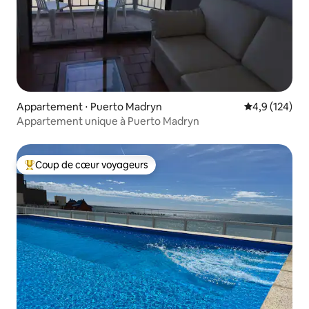
Appartement ⋅ Puerto Madryn
Évaluation mo
4,9 (124)
Appartement unique à Puerto Madryn
Coup de cœur voyageurs
Coups de cœur voyageurs les plus appréciés