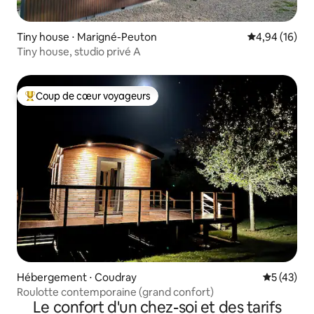
Tiny house ⋅ Marigné-Peuton
Évaluation mo
4,94 (16)
Tiny house, studio privé A
Coup de cœur voyageurs
Coups de cœur voyageurs les plus appréciés
Hébergement ⋅ Coudray
Évaluation
5 (43)
Roulotte contemporaine (grand confort)
Le confort d'un chez-soi et des tarifs