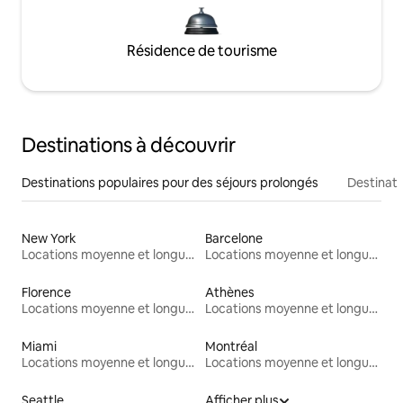
Résidence de tourisme
Destinations à découvrir
Destinations populaires pour des séjours prolongés
Destinati
New York
Barcelone
Locations moyenne et longue durée
Locations moyenne et longue durée
Florence
Athènes
Locations moyenne et longue durée
Locations moyenne et longue durée
Miami
Montréal
Locations moyenne et longue durée
Locations moyenne et longue durée
Seattle
Afficher plus