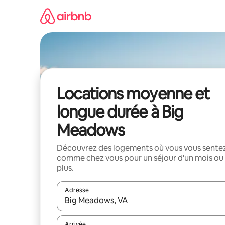
Aller
directement
au
contenu
Locations moyenne et
longue durée à Big
Meadows
Découvrez des logements où vous vous sente
comme chez vous pour un séjour d'un mois ou
plus.
Adresse
Lorsque les résultats s'affichent, utilisez les flèc
Arrivée