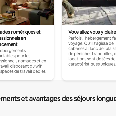
des numériques et
Vous allez vous y plaire
essionnels en
Parfois, l'hébergement fai
voyage. Qu'il s'agisse de
acement
cabanes à flanc de falais
hébergements
de péniches tranquilles, 
rtables pour les
locations sont dotées de
ssionnels nomades et en
caractéristiques uniques
ravail disposant du wifi
espaces de travail dédiés.
ments et avantages des séjours longu