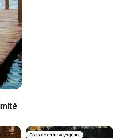
imité
Coup de cœur voyageurs
lus appréciés
Coup de cœur voyageurs