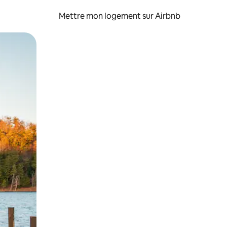
Mettre mon logement sur Airbnb
sant glisser.