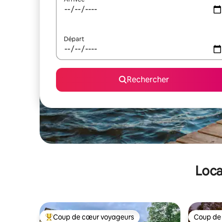
Départ
Rechercher
Loca
Coup de cœur voyageurs
Coup de
Coups de cœur voyageurs les plus appréciés
Coup de