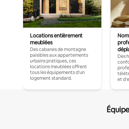
Locations entièrement
Noma
meublées
prof
dépl
Des cabanes de montagne
paisibles aux appartements
Des 
urbains pratiques, ces
confo
locations meublées offrent
profe
tous les équipements d'un
télét
logement standard.
et d'
Équipe