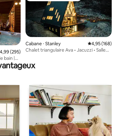
taires : 4,97 sur 5
Cabane ⋅ Stanley
Évaluation moyenne sur
4,95 (168)
Chalet triangulaire Ava • Jacuzzi • Salle
valuation moyenne sur la base de 295 commentaires : 4,99 sur 5
4,99 (295)
de cinéma • Escalier caché • Chargeur VE
e bain |
avantageux
, vues