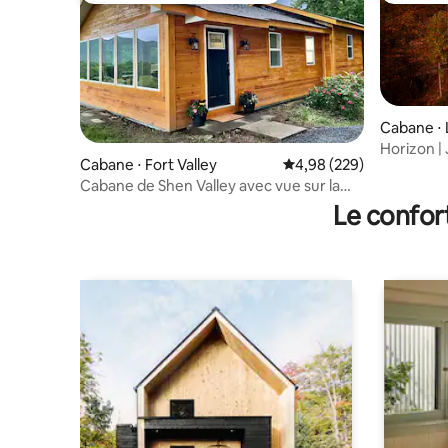
Cabane ⋅ 
Horizon |
Cabane ⋅ Fort Valley
Évaluation moyenne sur 
4,98 (229)
cheminées
Cabane de Shen Valley avec vue sur la
électriqu
montagne et foyer
Le confor