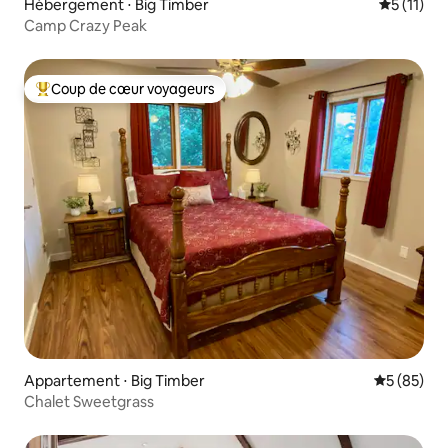
Hébergement ⋅ Big Timber
Évaluatio
5 (11)
Camp Crazy Peak
Coup de cœur voyageurs
Coups de cœur voyageurs les plus appréciés
Appartement ⋅ Big Timber
Évaluation
5 (85)
Chalet Sweetgrass