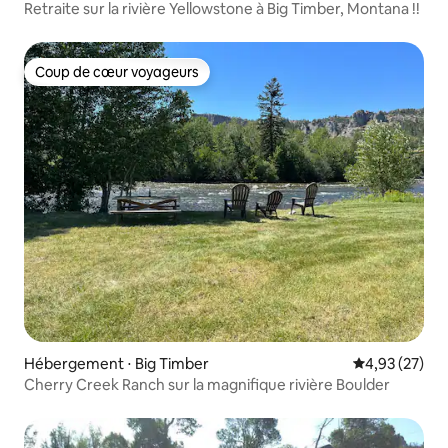
Retraite sur la rivière Yellowstone à Big Timber, Montana !!
Coup de cœur voyageurs
Coup de cœur voyageurs
Hébergement ⋅ Big Timber
Évaluation mo
4,93 (27)
Cherry Creek Ranch sur la magnifique rivière Boulder