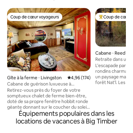
Coup de cœur voyageurs
Coup de cœur 
Coup de cœur voyageurs
Coups de cœur vo
Cabane ⋅ Reed Poi
Retraite dans une
Packsaddle Butte
L'escapade parfai
rondins charmante
un paysage magnif
Gîte à la ferme ⋅ Livingston
Évaluation moyenne sur la base 
4,96 (174)
forêt Nat'l. Les sentiers de randonnée et
Cabane de guérison luxueuse à
les sentiers à 4 roues
Yellowstone
Retirez-vous près du foyer de votre
d'un ruisseau et d'
somptueux chalet de ferme bien-être,
poêle à bois, toile
doté de sa propre fenêtre hobbit ronde
douche extérieure 
géante donnant sur le coucher du soleil,
jumeaux, TV, lecte
Équipements populaires dans les
et admirez le ciel nocturne scintillant, les
ondes, mini-réfrig
panoramas majestueux ou jouez avec
locations de vacances à Big Timber
gril/plaque chauff
les chèvres. À seulement 7 minutes de la
pique-nique. Porch
ville, venez vous reposer, vous divertir et