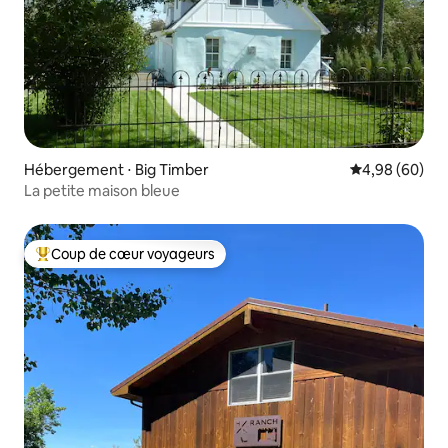
Hébergement ⋅ Big Timber
Évaluation mo
4,98 (60)
La petite maison bleue
Coup de cœur voyageurs
Coups de cœur voyageurs les plus appréciés