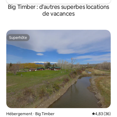
Big Timber : d'autres superbes locations
de vacances
Superhôte
Superhôte
Hébergement ⋅ Big Timber
Évaluation mo
4,83 (36)