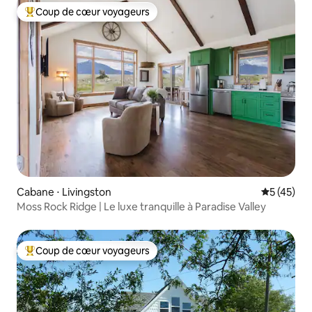
Coup de cœur voyageurs
Coups de cœur voyageurs les plus appréciés
Cabane ⋅ Livingston
Évaluation
5 (45)
Moss Rock Ridge | Le luxe tranquille à Paradise Valley
Coup de cœur voyageurs
Coups de cœur voyageurs les plus appréciés