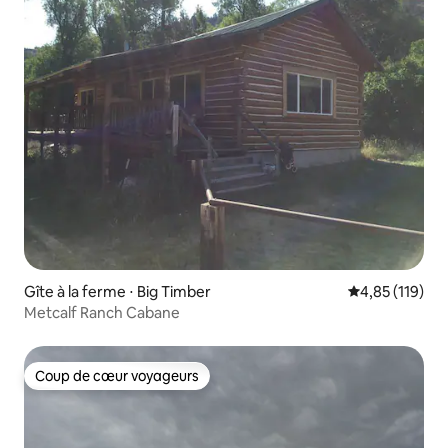
Gîte à la ferme ⋅ Big Timber
Évaluation moy
4,85 (119)
Metcalf Ranch Cabane
Coup de cœur voyageurs
Coup de cœur voyageurs