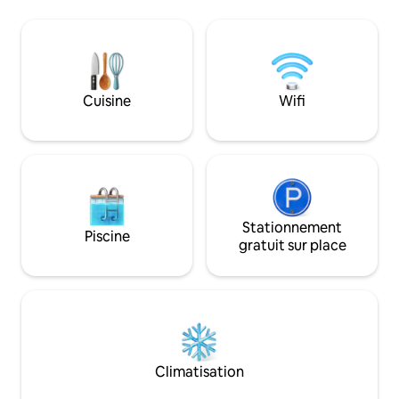
s'asseoir sous les 
vous ressourcer dans votre cabane
oiseaux, lire ou s
privée dotée de tout le confort :
luge et ski de fond
baignoire sur pieds, douche à effet de
adultes avec lit bé
pluie à l'italienne, cuisine équipée avec
évier de ferme italien, connexion Wi-Fi
haut débit, grande télévision connectée
Cuisine
Wifi
à écran plat, lit king size, canapé-lit
double et œuvres d'art de vos hôtes.
Stationnement
Piscine
gratuit sur place
Climatisation