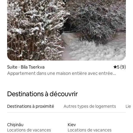
Suite ⋅ Bila Tserkva
Évaluatio
5 (9)
Appartement dans une maison entière avec entrée
depuis la rue.
Destinations à découvrir
Destinations à proximité
Autres types de logements
Lie
Chișinău
Kiev
Locations de vacances
Locations de vacances