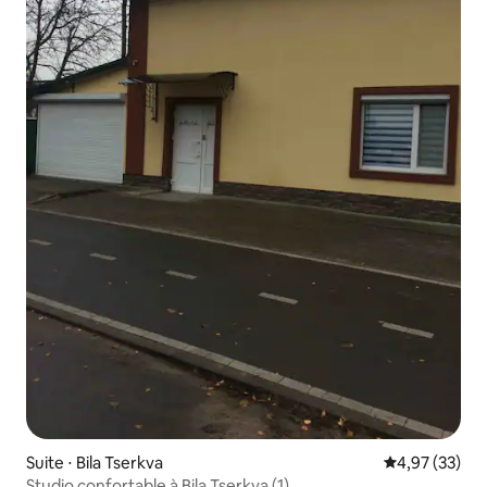
Suite ⋅ Bila Tserkva
Évaluation mo
4,97 (33)
Studio confortable à Bila Tserkva (1)