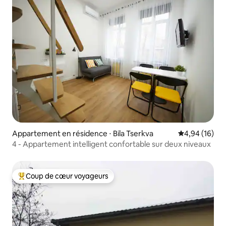
Appartement en résidence ⋅ Bila Tserkva
Évaluation mo
4,94 (16)
4 - Appartement intelligent confortable sur deux niveaux
Coup de cœur voyageurs
Coups de cœur voyageurs les plus appréciés