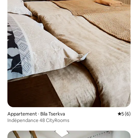
Appartement ⋅ Bila Tserkva
Évaluatio
5 (6)
Indépendance 48 CityRooms