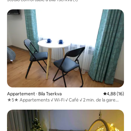
Appartement ⋅ Bila Tserkva
Évaluation mo
4,88 (16)
★5★ Appartements √ Wi-Fi √ Café √ 2 min. de la gare
d'Alexandrie