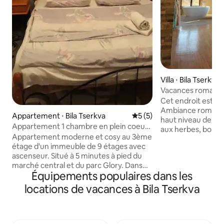
Villa ⋅ Bila Tserkva
Vacances romantiq
magique
Cet endroit est id
Ambiance romanti
Appartement ⋅ Bila Tserkva
Évaluation moyenne sur la 
5 (5)
haut niveau de con
Appartement 1 chambre en plein coeur
aux herbes, bougie
de la ville
Appartement moderne et cosy au 3ème
commander des m
étage d'un immeuble de 9 étages avec
étonnante autour 
ascenseur. Situé à 5 minutes à pied du
vacances magiques
marché central et du parc Glory. Dans
convient égalemen
Équipements populaires dans les
l'appartement vous trouverez tout ce
enfants, les enfan
dont vous avez besoin pour un séjour
sur les grandes pe
locations de vacances à Bila Tserkva
confortable: des rêves agréables vous
sécurité. Vous pouvez vous promener
fourniront un lit moelleux, compléteront
en famille le long d
l'agréabilité de l'Internet Wi-Fi gratuit
pittoresque et dan
(100 MB/s) et de l'eau chaude. Aussi,