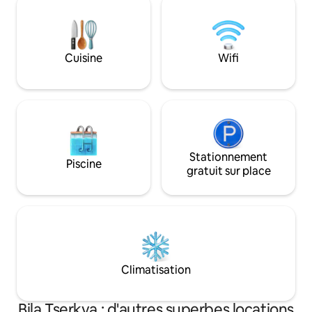
l'île du parc Paust
dans la cuisine vous trouverez un
authentiques du sp
ensemble d'ustensiles et couverts,
bain.
cuisinière à gaz, réfrigérateur, micro-
ondes. Nous fournissons des serviettes
Cuisine
Wifi
et du linge de maison propres.
Stationnement
Piscine
gratuit sur place
Climatisation
Bila Tserkva : d'autres superbes locations