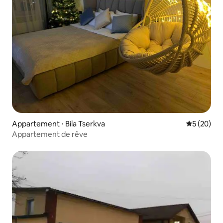
Appartement ⋅ Bila Tserkva
Évaluation
5 (20)
Appartement de rêve