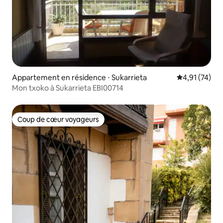
Appartement en résidence ⋅ Sukarrieta
Évaluation mo
4,91 (74)
Mon txoko à Sukarrieta EBI00714
Coup de cœur voyageurs
Coup de cœur voyageurs