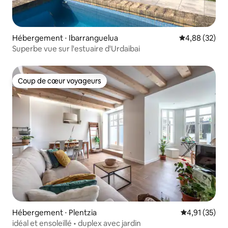
Hébergement ⋅ Ibarranguelua
Évaluation mo
4,88 (32)
Superbe vue sur l'estuaire d'Urdaibai
Coup de cœur voyageurs
Coup de cœur voyageurs
Hébergement ⋅ Plentzia
Évaluation mo
4,91 (35)
idéal et ensoleillé • duplex avec jardin