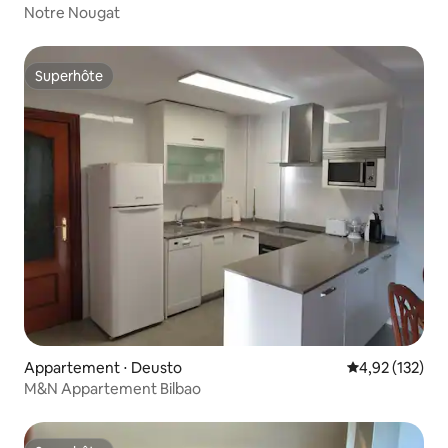
Notre Nougat
Superhôte
Superhôte
Appartement ⋅ Deusto
Évaluation moy
4,92 (132)
M&N Appartement Bilbao