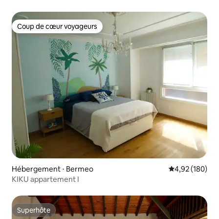
Coup de cœur voyageurs
Coup de cœur voyageurs
Hébergement ⋅ Bermeo
Évaluation moy
4,92 (180)
KIKU appartement I
Superhôte
Superhôte