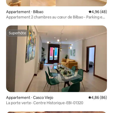
Appartement ⋅ Bilbao
Évaluation mo
4,96 (48)
Appartement 2 chambres au cœur de Bilbao - Parking en
option
Superhôte
Superhôte
Appartement ⋅ Casco Viejo
Évaluation mo
4,86 (86)
La porte verte- Centre Historique-EBI-01320