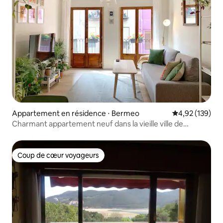
Appartement en résidence ⋅ Bermeo
Évaluation moy
4,92 (139)
Charmant appartement neuf dans la vieille ville de
Bermeo
Coup de cœur voyageurs
Coup de cœur voyageurs