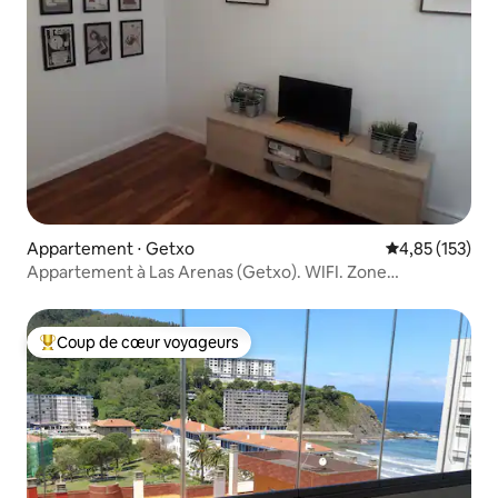
Appartement ⋅ Getxo
Évaluation moy
4,85 (153)
Appartement à Las Arenas (Getxo). WIFI. Zone
résidentielle
Coup de cœur voyageurs
Coups de cœur voyageurs les plus appréciés