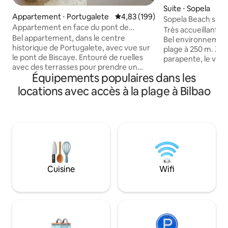
Suite ⋅ Sopela
Appartement ⋅ Portugalete
Évaluation moyenne sur la base 
4,83 (199)
Sopela Beach surf-f
Appartement en face du pont de
Très accueillant, q
Biscaye, Bilbao
Bel appartement, dans le centre
Bel environnement 
historique de Portugalete, avec vue sur
plage à 250 m. Zone
le pont de Biscaye. Entouré de ruelles
parapente, le vélo,
avec des terrasses pour prendre un
randonnée, le skat
Équipements populaires dans les
verre ou grignoter. En plus de 20 mètres
la plage). 2 chambr
se trouve l'avenue principale avec des
indépendante du s
locations avec accès à la plage à Bilbao
magasins et des supermarchés, et à
rideaux), salle de b
environ 5 min à pied, il y a le métro pour
manger et cuisine
atteindre le centre de Bilbao, en environ
vaisselle, lave-ling
20 min. ou si vous préférez en 5 min à
imprimante. Terra
pied, vous traversez le pont pour
détendre et mang
connaître Getxo et aller à la plage ou au
métro. Il est situé
vieux port via la promenade. Elle est
et à 5 minutes de 
située au cœur du Chemin de Saint-
Cuisine
Wifi
Jacques.