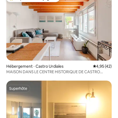
Coups de cœur voyageurs les plus appréciés
Hébergement ⋅ Castro Urdiales
Évaluation mo
4,95 (42)
MAISON DANS LE CENTRE HISTORIQUE DE CASTRO
URDIALES
Superhôte
Superhôte