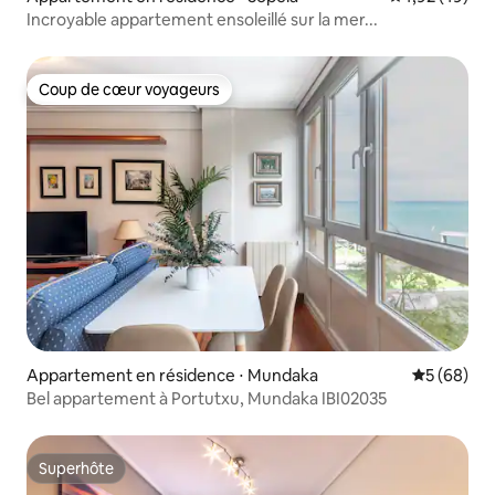
Incroyable appartement ensoleillé sur la mer...
Coup de cœur voyageurs
Coup de cœur voyageurs
Appartement en résidence ⋅ Mundaka
Évaluation
5 (68)
Bel appartement à Portutxu, Mundaka IBI02035
Superhôte
Superhôte