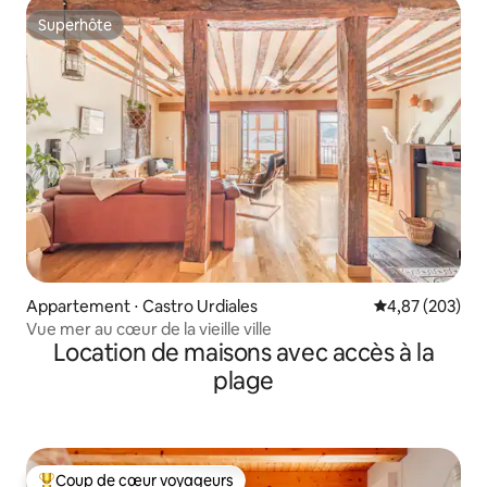
Superhôte
Superhôte
Appartement ⋅ Castro Urdiales
Évaluation moy
4,87 (203)
Vue mer au cœur de la vieille ville
Location de maisons avec accès à la
plage
Coup de cœur voyageurs