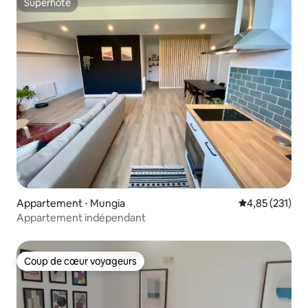
Superhôte
Superhôte
Appartement ⋅ Mungia
Évaluation moy
4,85 (231)
Appartement indépendant
Coup de cœur voyageurs
Coup de cœur voyageurs