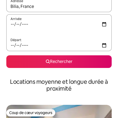
Adresse
Lorsque les résultats s'affichent, utilisez les flèches vers le hau
Arrivée
Départ
Rechercher
Locations moyenne et longue durée à
proximité
Coup de cœur voyageurs
Coup de cœur voyageurs