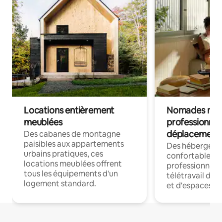
Locations entièrement
Nomades num
meublées
professionnel
déplacement
Des cabanes de montagne
paisibles aux appartements
Des hébergem
urbains pratiques, ces
confortables p
locations meublées offrent
professionnels
tous les équipements d'un
télétravail dis
logement standard.
et d'espaces de