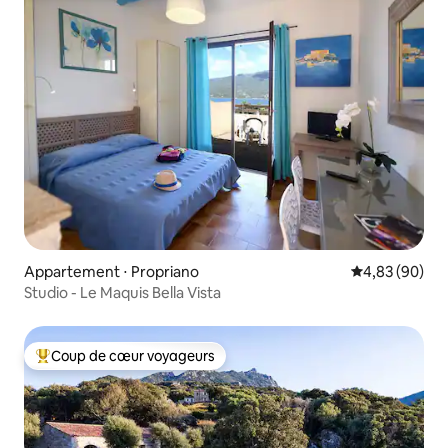
Appartement ⋅ Propriano
Évaluation mo
4,83 (90)
Studio - Le Maquis Bella Vista
Coup de cœur voyageurs
Coups de cœur voyageurs les plus appréciés