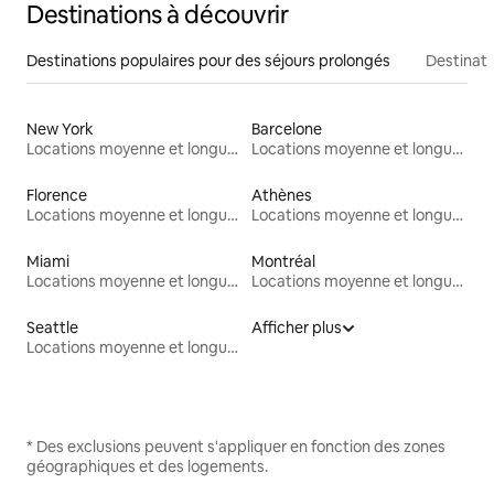
Destinations à découvrir
Destinations populaires pour des séjours prolongés
Destinati
New York
Barcelone
Locations moyenne et longue durée
Locations moyenne et longue durée
Florence
Athènes
Locations moyenne et longue durée
Locations moyenne et longue durée
Miami
Montréal
Locations moyenne et longue durée
Locations moyenne et longue durée
Seattle
Afficher plus
Locations moyenne et longue durée
* Des exclusions peuvent s'appliquer en fonction des zones
géographiques et des logements.