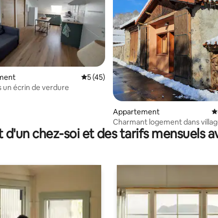
 la base de 125 commentaires : 4,94 sur 5
ment
Évaluation moyenne sur la base de 45 co
5 (45)
 un écrin de verdure
Appartement
É
Charmant logement dans villag
t d'un chez-soi et des tarifs mensuels 
montagne