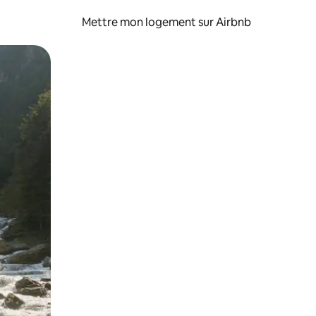
Mettre mon logement sur Airbnb
sant glisser.