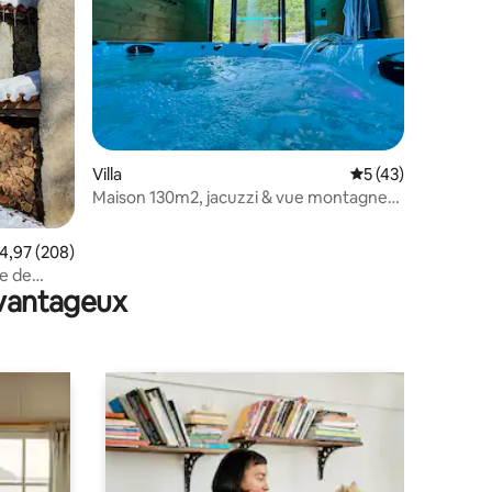
mmentaires : 5 sur 5
Villa
Évaluation moyenne
5 (43)
Maison 130m2, jacuzzi & vue montagne
15mn Luchon
valuation moyenne sur la base de 208 commentaires : 4,97 sur 5
4,97 (208)
e de
avantageux