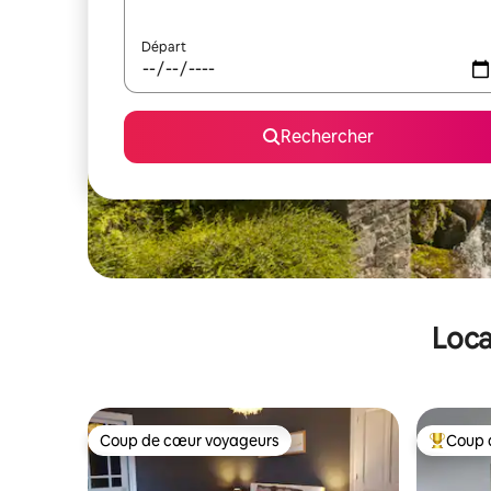
Départ
Rechercher
Loca
Coup de cœur voyageurs
Coup 
Coup de cœur voyageurs
Coups de