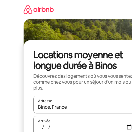
Aller
directement
au
contenu
Locations moyenne et
longue durée à Binos
Découvrez des logements où vous vous sente
comme chez vous pour un séjour d'un mois ou
plus.
Adresse
Lorsque les résultats s'affichent, utilisez les flèc
Arrivée