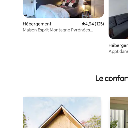
Hébergement
Évaluation moyenne sur
4,94 (125)
Maison Esprit Montagne Pyrénées
SpaJardin Babyfoot
Héberge
Appt dans
Le confor