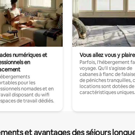
des numériques et
Vous allez vous y plaire
essionnels en
Parfois, l'hébergement fai
voyage. Qu'il s'agisse de
acement
cabanes à flanc de falais
hébergements
de péniches tranquilles, 
rtables pour les
locations sont dotées de
ssionnels nomades et en
caractéristiques uniques
ravail disposant du wifi
espaces de travail dédiés.
ments et avantages des séjours longu