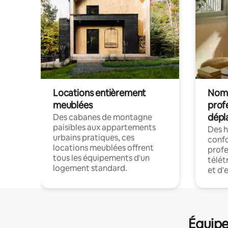
Locations entièrement
Noma
meublées
prof
dépl
Des cabanes de montagne
paisibles aux appartements
Des 
urbains pratiques, ces
confo
locations meublées offrent
profe
tous les équipements d'un
télét
logement standard.
et d'
Équipe