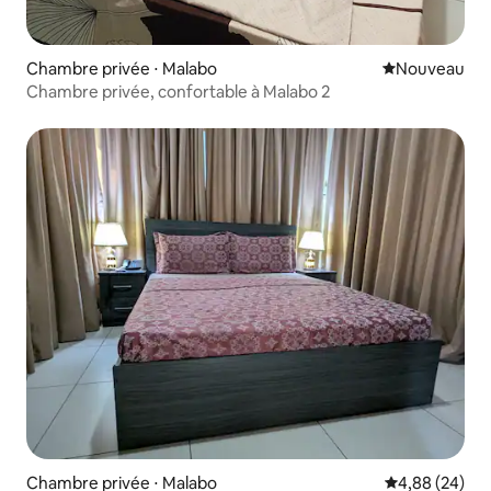
Chambre privée ⋅ Malabo
Nouvel hébe
Nouveau
Chambre privée, confortable à Malabo 2
Chambre privée ⋅ Malabo
Évaluation mo
4,88 (24)