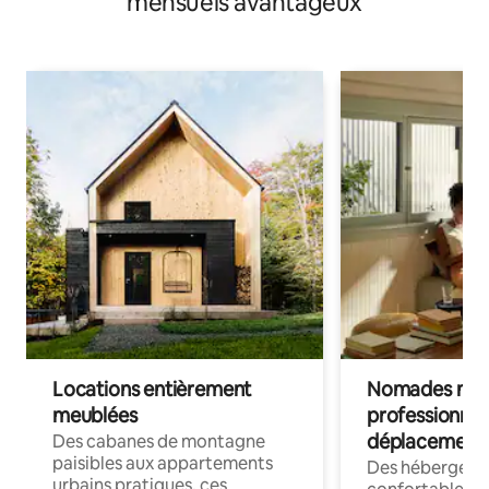
mensuels avantageux
Locations entièrement
Nomades num
meublées
professionnel
déplacement
Des cabanes de montagne
paisibles aux appartements
Des hébergem
urbains pratiques, ces