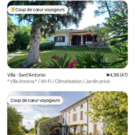
Coup de cœur voyageurs
Coups de cœur voyageurs les plus appréciés
Villa ⋅ Sant'Antonio
Évaluation mo
4,98 (47)
* Villa Amena * / Wi-Fi / Climatisation / Jardin privé
Coup de cœur voyageurs
Coup de cœur voyageurs