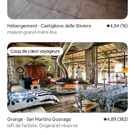
Hébergement ⋅ Castiglione delle Stiviere
Évaluation mo
4,94 (16)
maison grand-mère lina
Coup de cœur voyageurs
Coup de cœur voyageurs
Grange ⋅ San Martino Gusnago
Évaluation moy
4,89 (382)
loft de l’artiste. Original et réservé