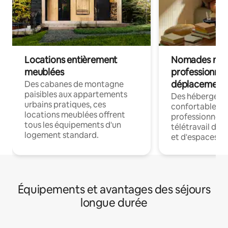
Locations entièrement
Nomades num
meublées
professionnel
déplacement
Des cabanes de montagne
paisibles aux appartements
Des hébergem
urbains pratiques, ces
confortables p
locations meublées offrent
professionnels
tous les équipements d'un
télétravail dis
logement standard.
et d'espaces de
Équipements et avantages des séjours
longue durée