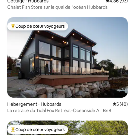
Cottage ⋅ Hubbards
Évaluation mo
4,86 (93)
Chalet Fish Store sur le quai de l'océan Hubbards
Coup de cœur voyageurs
Coups de cœur voyageurs les plus appréciés
Hébergement ⋅ Hubbards
Évaluation
5 (40)
La retraite du Tidal Fox Retreat-Oceanside Air BnB
Coup de cœur voyageurs
Coups de cœur voyageurs les plus appréciés