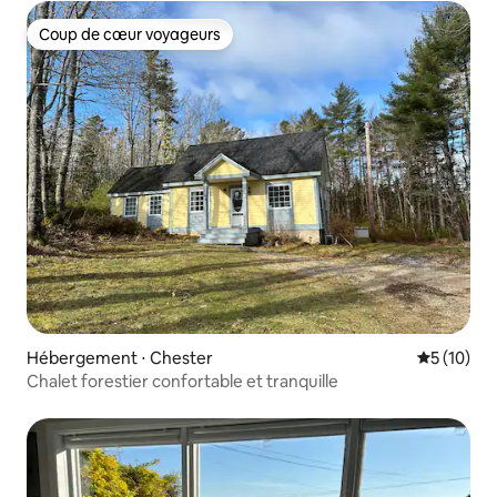
Coup de cœur voyageurs
Coup de cœur voyageurs
Hébergement ⋅ Chester
Évaluation
5 (10)
Chalet forestier confortable et tranquille