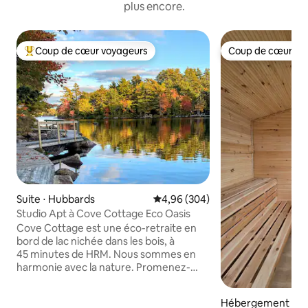
plus encore.
Coup de cœur voyageurs
Coup de cœur vo
Coups de cœur voyageurs les plus appréciés
Coup de cœur vo
Suite ⋅ Hubbards
Évaluation moyenne sur la base 
4,96 (304)
Studio Apt à Cove Cottage Eco Oasis
Cove Cottage est une éco-retraite en
bord de lac nichée dans les bois, à
45 minutes de HRM. Nous sommes en
harmonie avec la nature. Promenez-
vous sur la promenade, asseyez-vous au
bord du lac pour profiter de la vue,
Hébergement ⋅ H
nourrissez les poules, flânez dans les