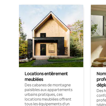
Locations entièrement
Noma
meublées
prof
dépl
Des cabanes de montagne
paisibles aux appartements
Des 
urbains pratiques, ces
confo
locations meublées offrent
profe
tous les équipements d'un
télét