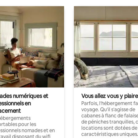
des numériques et
Vous allez vous y plaire
essionnels en
Parfois, l'hébergement fai
voyage. Qu'il s'agisse de
acement
cabanes à flanc de falais
hébergements
de péniches tranquilles, 
rtables pour les
locations sont dotées de
ssionnels nomades et en
caractéristiques uniques
ravail disposant du wifi