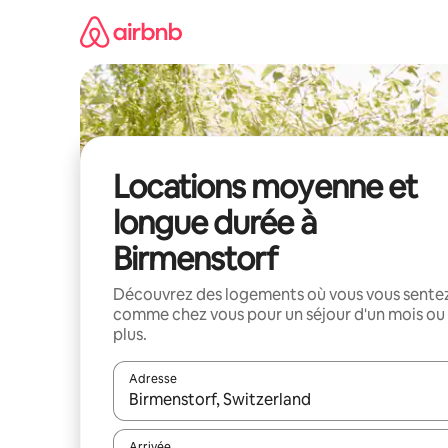
Aller
directement
au
contenu
Locations moyenne et
longue durée à
Birmenstorf
Découvrez des logements où vous vous sente
comme chez vous pour un séjour d'un mois ou
plus.
Adresse
Lorsque les résultats s'affichent, utilisez les flèc
Arrivée