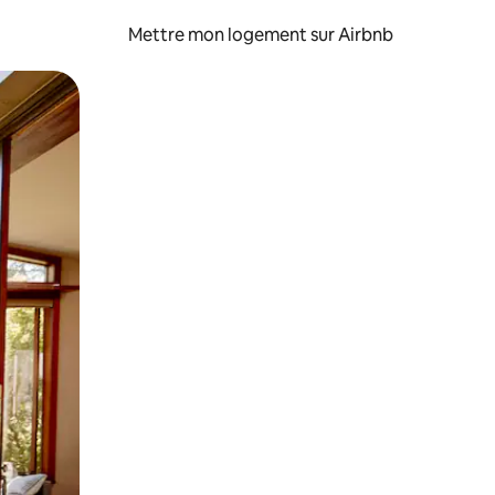
Mettre mon logement sur Airbnb
sant glisser.