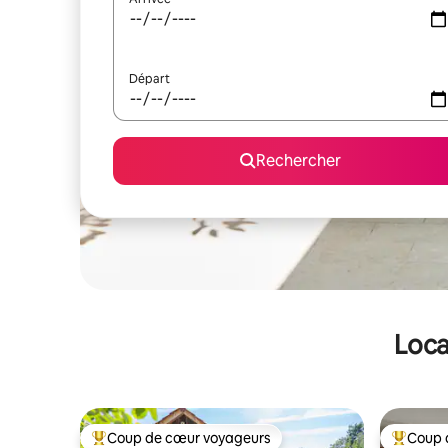
Départ
Rechercher
Loca
Coup de cœur voyageurs
Coup 
Coups de cœur voyageurs les plus appréciés
Coups de