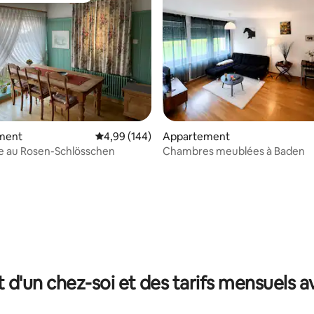
sur la base de 50 commentaires : 5 sur 5
ment
Évaluation moyenne sur la base de 144 commen
4,99 (144)
Appartement
Bienvenue au Rosen-Schlösschen
Chambres meublées à Baden
t d'un chez-soi et des tarifs mensuels 