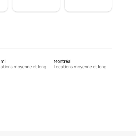
ami
Montréal
Locations moyenne et longue durée
Locations moyenne et longue durée