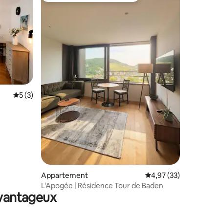
taires : 4,99 sur 5
Évaluation moyenne sur la base de 3 commentaires : 5 sur 5
5 (3)
Appartement
Évaluation moyenne su
4,97 (33)
L'Apogée | Résidence Tour de Baden
avantageux