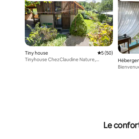
Tiny house
Évaluation moyenne 
5 (50)
Tinyhouse ChezClaudine Nature,
Héberge
Détente, Jardin, Aare
Le confor