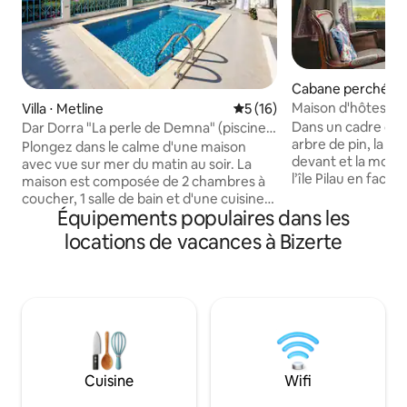
Cabane perchée ⋅ 
Maison d'hôtes Pi
Villa ⋅ Metline
Évaluation moyenne sur la b
5 (16)
Dans un cadre de 
Dar Dorra "La perle de Demna" (piscine
arbre de pin, la mer
privée)
Plongez dans le calme d'une maison
devant et la monta
avec vue sur mer du matin au soir. La
l’île Pilau en face
maison est composée de 2 chambres à
magnifique. L’imp
coucher, 1 salle de bain et d'une cuisine
cabane est la coh
Équipements populaires dans les
équipée. Une terrasse autour de la
l’on est et ce que 
piscine et un jardin qui fait le tour de la
locations de vacances à Bizerte
construite avec 
maison. Sur le toit, il y a également un
l'esprit d'une invi
salon de jardin. Vous pouvez vous garer
nature juste à 1 h d
sur le parking privée dans la maison en
dispose d'un espac
empruntant une petite pente. Des
composé d'un lit do
matelas supplémentaires sont mis à
terrasse, cuisine a
disposition. Merci de respecter notre
voisinage. Les evénements sont
interdits.
Cuisine
Wifi