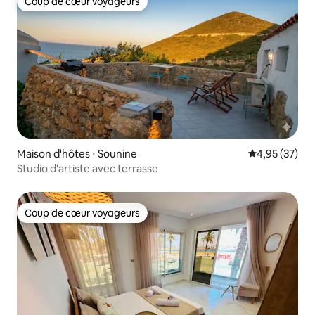
Coup de cœur voyageurs
Coup de cœur voyageurs
Maison d'hôtes ⋅ Sounine
Évaluation mo
4,95 (37)
Studio d'artiste avec terrasse
Coup de cœur voyageurs
Coup de cœur voyageurs