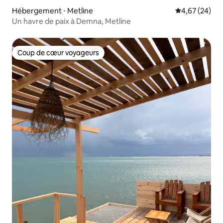
Hébergement ⋅ Metline
Évaluation mo
4,67 (24)
Un havre de paix à Demna, Metline
Coup de cœur voyageurs
Coup de cœur voyageurs