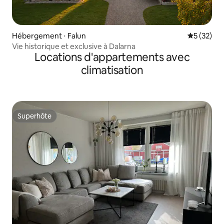
Hébergement ⋅ Falun
Évaluation
5 (32)
Vie historique et exclusive à Dalarna
Locations d'appartements avec
climatisation
Superhôte
Superhôte