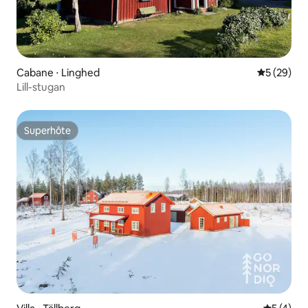
Cabane ⋅ Linghed
Évaluation
5 (29)
Lill-stugan
Superhôte
Superhôte