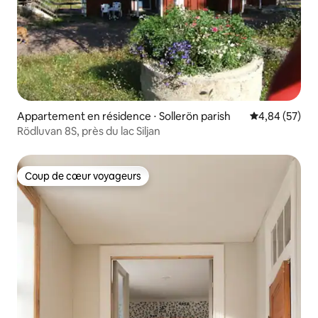
Appartement en résidence ⋅ Sollerön parish
Évaluation mo
4,84 (57)
Rödluvan 8S, près du lac Siljan
Coup de cœur voyageurs
Coup de cœur voyageurs