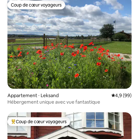
Coup de cœur voyageurs
Coup de cœur voyageurs
Appartement ⋅ Leksand
Évaluation m
4,9 (99)
Hébergement unique avec vue fantastique
Coup de cœur voyageurs
Coups de cœur voyageurs les plus appréciés