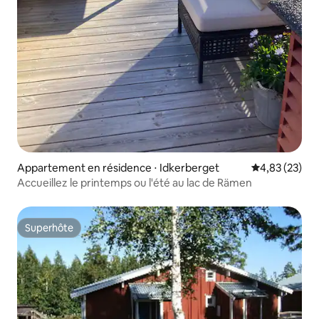
Appartement en résidence ⋅ Idkerberget
Évaluation mo
4,83 (23)
Accueillez le printemps ou l'été au lac de Rämen
Superhôte
Superhôte