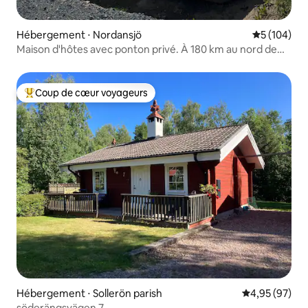
Hébergement ⋅ Nordansjö
Évaluation 
5 (104)
Maison d'hôtes avec ponton privé. À 180 km au nord de
Stockholm !
Coup de cœur voyageurs
Coups de cœur voyageurs les plus appréciés
Hébergement ⋅ Sollerön parish
Évaluation mo
4,95 (97)
söderängsvägen 7