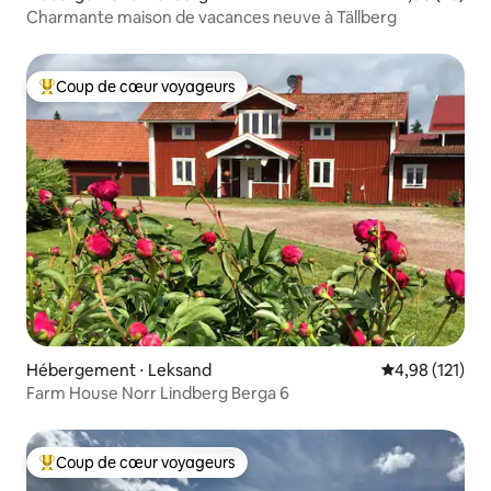
Charmante maison de vacances neuve à Tällberg
Coup de cœur voyageurs
Coups de cœur voyageurs les plus appréciés
Hébergement ⋅ Leksand
Évaluation moy
4,98 (121)
Farm House Norr Lindberg Berga 6
Coup de cœur voyageurs
Coups de cœur voyageurs les plus appréciés