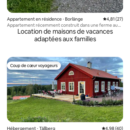
Appartement en résidence ⋅ Borlänge
Évaluation mo
4,81 (27)
Appartement récemment construit dans une ferme au
Location de maisons de vacances
bord du lac Ösjön. Appartement A
adaptées aux familles
Coup de cœur voyageurs
Coup de cœur voyageurs
Hébergement ⋅ Tällberg
Évaluation mo
4,98 (40)