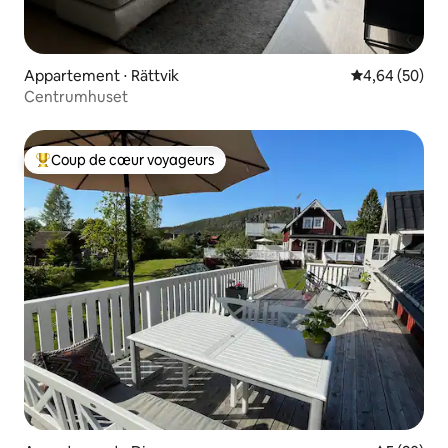
Appartement ⋅ Rättvik
Évaluation mo
4,64 (50)
Centrumhuset
Coup de cœur voyageurs
Coups de cœur voyageurs les plus appréciés