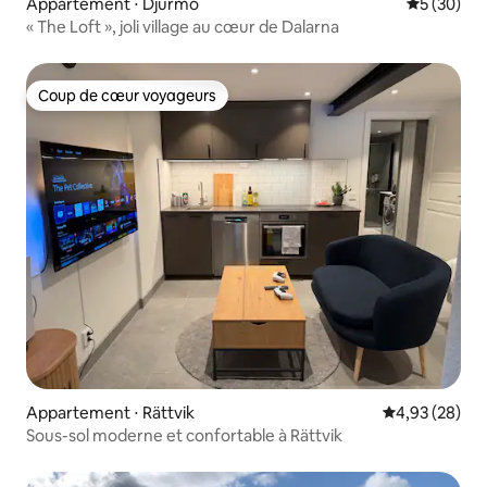
Appartement ⋅ Djurmo
Évaluation
5 (30)
« The Loft », joli village au cœur de Dalarna
Coup de cœur voyageurs
Coup de cœur voyageurs
Appartement ⋅ Rättvik
Évaluation mo
4,93 (28)
Sous-sol moderne et confortable à Rättvik