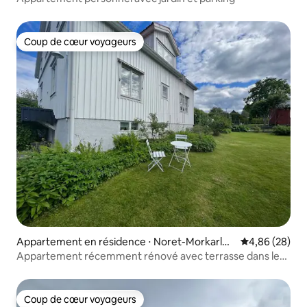
Coup de cœur voyageurs
Coup de cœur voyageurs
Appartement en résidence ⋅ Noret-Morkarlby
Évaluation mo
4,86 (28)
-Utmeland
Appartement récemment rénové avec terrasse dans le
centre de Mora
Coup de cœur voyageurs
Coup de cœur voyageurs