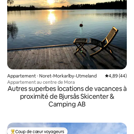
Appartement ⋅ Noret-Morkarlby-Utmeland
Évaluation mo
4,89 (44)
Appartement au centre de Mora
Autres superbes locations de vacances à
proximité de Bjursås Skicenter &
Camping AB
Coup de cœur voyageurs