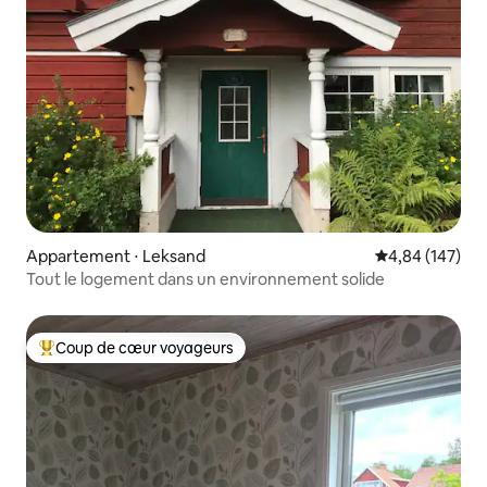
Appartement ⋅ Leksand
Évaluation moy
4,84 (147)
Tout le logement dans un environnement solide
Coup de cœur voyageurs
Coups de cœur voyageurs les plus appréciés