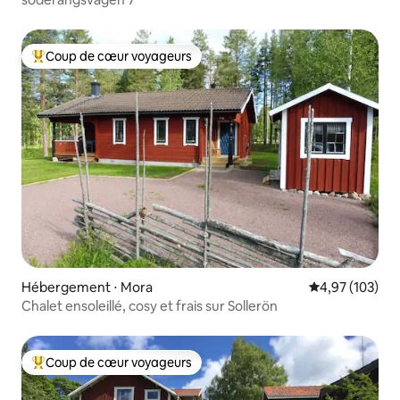
Coup de cœur voyageurs
Coups de cœur voyageurs les plus appréciés
Hébergement ⋅ Mora
Évaluation moy
4,97 (103)
Chalet ensoleillé, cosy et frais sur Sollerön
Coup de cœur voyageurs
Coups de cœur voyageurs les plus appréciés