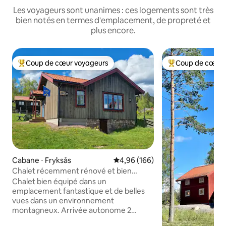
Les voyageurs sont unanimes : ces logements sont très
bien notés en termes d'emplacement, de propreté et
plus encore.
Coup de cœur voyageurs
Coup de cœur 
Coups de cœur voyageurs les plus appréciés
Coups de cœur vo
Cabane ⋅ Fryksås
Évaluation moyenne sur la base 
4,96 (166)
Chalet récemment rénové et bien
équipé avec une vue fantastique.
Chalet bien équipé dans un
emplacement fantastique et de belles
vues dans un environnement
montagneux. Arrivée autonome 2
chambres, 6 lits. Des couettes, des