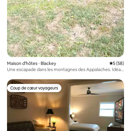
Maison d'hôtes ⋅ Blackey
Évaluation
5 (58)
Une escapade dans les montagnes des Appalaches. Idéal
pour les VTT
Coup de cœur voyageurs
Coup de cœur voyageurs