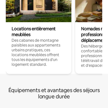
Locations entièrement
Nomades num
meublées
professionnel
déplacement
Des cabanes de montagne
paisibles aux appartements
Des hébergem
urbains pratiques, ces
confortables p
locations meublées offrent
professionnels
tous les équipements d'un
télétravail dis
logement standard.
et d'espaces de
Équipements et avantages des séjours
longue durée