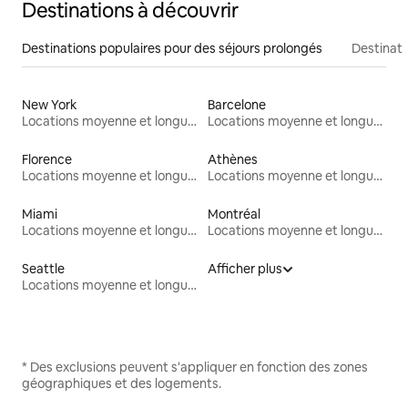
Destinations à découvrir
Destinations populaires pour des séjours prolongés
Destinati
New York
Barcelone
Locations moyenne et longue durée
Locations moyenne et longue durée
Florence
Athènes
Locations moyenne et longue durée
Locations moyenne et longue durée
Miami
Montréal
Locations moyenne et longue durée
Locations moyenne et longue durée
Seattle
Afficher plus
Locations moyenne et longue durée
* Des exclusions peuvent s'appliquer en fonction des zones
géographiques et des logements.