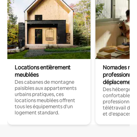
Locations entièrement
Nomades num
meublées
professionnel
déplacement
Des cabanes de montagne
paisibles aux appartements
Des hébergem
urbains pratiques, ces
confortables p
locations meublées offrent
professionnels
tous les équipements d'un
télétravail dis
logement standard.
et d'espaces de