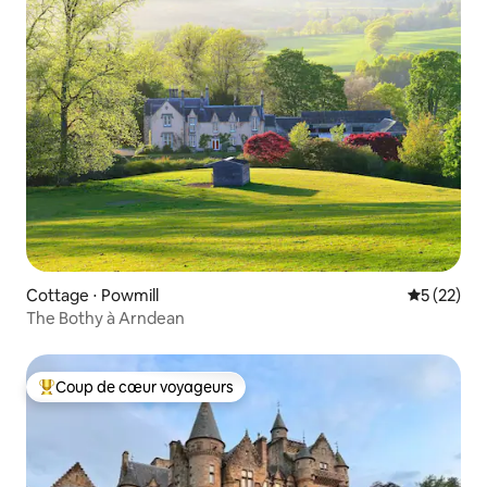
Cottage ⋅ Powmill
Évaluation
5 (22)
The Bothy à Arndean
Coup de cœur voyageurs
Coups de cœur voyageurs les plus appréciés